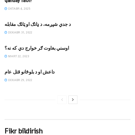
qanday faol?
OKTABR 4, 2025
JIHODIY YOZUVLAR
د جدي شپږمه، د ډانګ او ټانګ مقابله
DEKABR 31, 2022
MAQOLALAR
اوسني بغاوت ګر خوارج دي که نه؟
MART 22, 2023
JIHODIY YOZUVLAR
داعش او د بلوڅانو قتل عام
DEKABR 29, 2022
Fikr bildirish