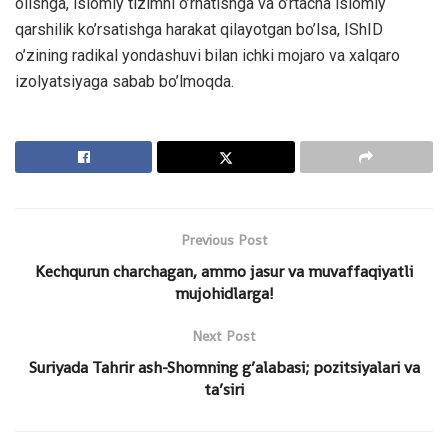
olishga, islomiy tizimni o’rnatishga va o’rtacha islomiy
qarshilik ko’rsatishga harakat qilayotgan bo’lsa, IShID
o’zining radikal yondashuvi bilan ichki mojaro va xalqaro
izolyatsiyaga sabab bo’lmoqda.
Previous Post
Kechqurun charchagan, ammo jasur va muvaffaqiyatli
mujohidlarga!
Next Post
Suriyada Tahrir ash-Shomning g’alabasi; pozitsiyalari va
ta’siri