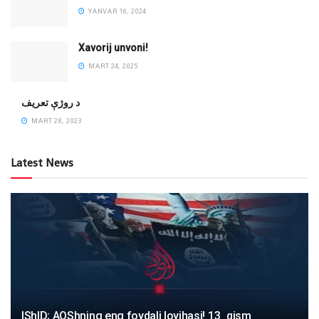
YANVAR 16, 2024
Xavorij unvoni!
MART 24, 2025
‌د روژې تعریف
MART 28, 2023
Latest News
IShID; AQShning eng foydali loyihasi! 13_qism