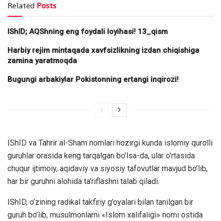
Related
Posts
IShID; AQShning eng foydali loyihasi! 13_qism
Harbiy rejim mintaqada xavfsizlikning izdan chiqishiga
zamina yaratmoqda
Bugungi arbakiylar Pokistonning ertangi inqirozi!
IShID va Tahrir al-Sham nomlari hozirgi kunda islomiy qurolli
guruhlar orasida keng tarqalgan bo’lsa-da, ular o’rtasida
chuqur ijtimoiy, aqidaviy va siyosiy tafovutlar mavjud bo’lib,
har bir guruhni alohida ta’riflashni talab qiladi.
IShID, o’zining radikal takfiriy g’oyalari bilan tanilgan bir
guruh bo’lib, musulmonlarni «Islom xalifaligi» nomi ostida