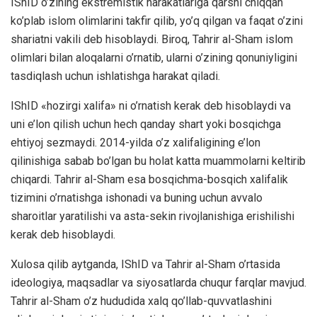
IShID o’zining ekstremistik harakatlariga qarshi chiqqan
ko’plab islom olimlarini takfir qilib, yo’q qilgan va faqat o’zini
shariatni vakili deb hisoblaydi. Biroq, Tahrir al-Sham islom
olimlari bilan aloqalarni o’rnatib, ularni o’zining qonuniyligini
tasdiqlash uchun ishlatishga harakat qiladi.
IShID «hozirgi xalifa» ni o’rnatish kerak deb hisoblaydi va
uni e’lon qilish uchun hech qanday shart yoki bosqichga
ehtiyoj sezmaydi. 2014-yilda o’z xalifaligining e’lon
qilinishiga sabab bo’lgan bu holat katta muammolarni keltirib
chiqardi. Tahrir al-Sham esa bosqichma-bosqich xalifalik
tizimini o’rnatishga ishonadi va buning uchun avvalo
sharoitlar yaratilishi va asta-sekin rivojlanishiga erishilishi
kerak deb hisoblaydi.
Xulosa qilib aytganda, IShID va Tahrir al-Sham o’rtasida
ideologiya, maqsadlar va siyosatlarda chuqur farqlar mavjud.
Tahrir al-Sham o’z hududida xalq qo’llab-quvvatlashini