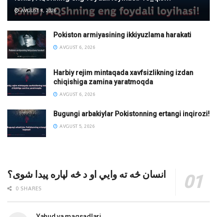
AVGUST 8, 2026
Pokiston armiyasining ikkiyuzlama harakati
AVGUST 6, 2026
Harbiy rejim mintaqada xavfsizlikning izdan
chiqishiga zamina yaratmoqda
AVGUST 6, 2026
Bugungi arbakiylar Pokistonning ertangi inqirozi!
AVGUST 5, 2026
انسان څه ته وایي او د څه لپاره پیدا شوی؟
0 SHARES
Yahud va maqsadlari