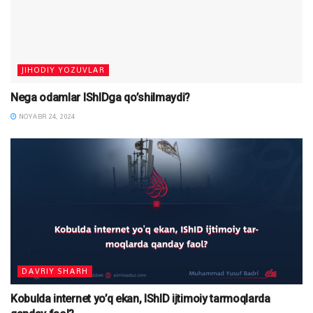
JIHODIY YOZUVLAR
Nega odamlar IShIDga qo’shilmaydi?
NOYABR 24, 2024
DAVRIY SHARH
Kobulda internet yo’q ekan, IShID ijtimoiy tarmoqlarda