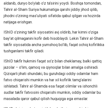
aldanib, dunyo bo’ylab o’z ta’sirini yoydi. Boshqa tomondan,
Tahrir al-Sham Suriya hukumatiga qarshi jiddiy jihod qilib,
jihodni o’zining mas’uliyati sifatida qabul qilgan va hozirda
natijaga erishgan.
IShID o’zining takfir siyosatini avj oldirib, har kimni o’ziga
bay’at qilmaganini kofir deb hisoblaydi. Lekin Tahrir al-Sham
takfir siyosatida ancha yumshoq bo’lib, faqat ochiq kofirlikka
tushganlarni takfir qiladi.
IShID takfir hukmini faqat so’z bilan cheklamay, balki qattiq
jazolar – o’lim, qamoq va qiynoqlar bilan amalga oshiradi.
Qiziqarli jihati shundaki, bu guruhdagi oddiy odamlar ham
fatvo chiqarishi mumkin va har xil kofirlik tamg’alarini
ishlatadi. Tahrir al-Shamda esa faqat olimlar va ishonchli
sudlar takfir fatvosini chiqarishi mumkin, oddiy odamlar bu
masalada qaror qabul qilish huquqiga ega emaslar.