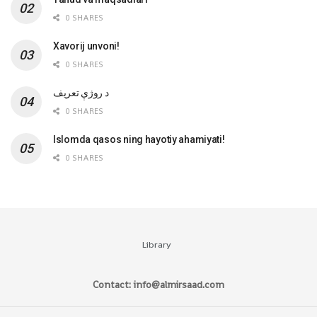
0 SHARES
Xavorij unvoni!
0 SHARES
‌د روژې تعریف
0 SHARES
Islomda qasos ning hayotiy ahamiyati!
0 SHARES
Library
Contact: info@almirsaad.com