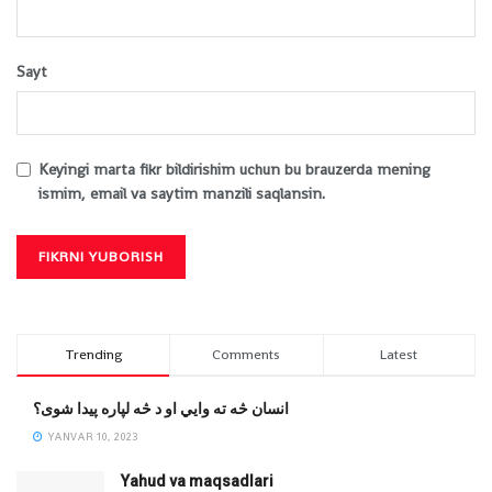
Sayt
Keyingi marta fikr bildirishim uchun bu brauzerda mening
ismim, email va saytim manzili saqlansin.
Trending
Comments
Latest
انسان څه ته وایي او د څه لپاره پیدا شوی؟
YANVAR 10, 2023
Yahud va maqsadlari