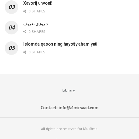
Xavorij unvoni!
0 SHARES
‌د روژې تعریف
0 SHARES
Islomda qasos ning hayotiy ahamiyati!
0 SHARES
Library
Contact: info@almirsaad.com
all rights are reserved for Muslims.