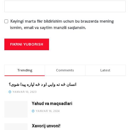
Keyingi marta fikr bildirishim uchun bu brauzerda mening
ismim, email va saytim manzili saqlansin.
Trending
Comments
Latest
انسان څه ته وایي او د څه لپاره پیدا شوی؟
YANVAR 10, 2023
Yahud va maqsadlari
YANVAR 16, 2024
Xavorij unvoni!