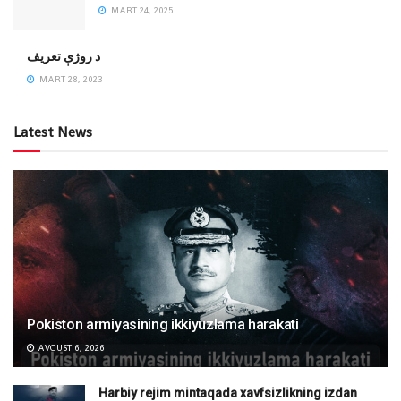
MART 24, 2025
‌د روژې تعریف
MART 28, 2023
Latest News
Pokiston armiyasining ikkiyuzlama harakati
AVGUST 6, 2026
Harbiy rejim mintaqada xavfsizlikning izdan