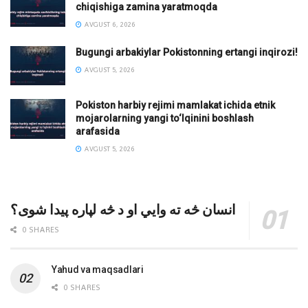
chiqishiga zamina yaratmoqda
AVGUST 6, 2026
Bugungi arbakiylar Pokistonning ertangi inqirozi!
AVGUST 5, 2026
Pokiston harbiy rejimi mamlakat ichida etnik
mojarolarning yangi to‘lqinini boshlash
arafasida
AVGUST 5, 2026
انسان څه ته وایي او د څه لپاره پیدا شوی؟
0 SHARES
Yahud va maqsadlari
0 SHARES