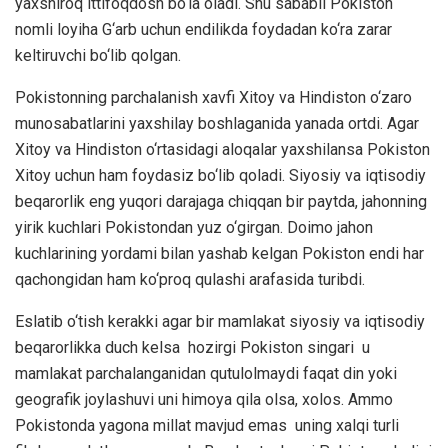
yaxshiroq ittifoqdosh bo‘la oladi. Shu sababli Pokiston
nomli loyiha G‘arb uchun endilikda foydadan ko‘ra zarar
keltiruvchi bo‘lib qolgan.
Pokistonning parchalanish xavfi Xitoy va Hindiston o‘zaro
munosabatlarini yaxshilay boshlaganida yanada ortdi. Agar
Xitoy va Hindiston o‘rtasidagi aloqalar yaxshilansa Pokiston
Xitoy uchun ham foydasiz bo‘lib qoladi. Siyosiy va iqtisodiy
beqarorlik eng yuqori darajaga chiqqan bir paytda, jahonning
yirik kuchlari Pokistondan yuz o‘girgan. Doimo jahon
kuchlarining yordami bilan yashab kelgan Pokiston endi har
qachongidan ham ko‘proq qulashi arafasida turibdi.
Eslatib o‘tish kerakki agar bir mamlakat siyosiy va iqtisodiy
beqarorlikka duch kelsa hozirgi Pokiston singari u
mamlakat parchalanganidan qutulolmaydi faqat din yoki
geografik joylashuvi uni himoya qila olsa, xolos. Ammo
Pokistonda yagona millat mavjud emas uning xalqi turli