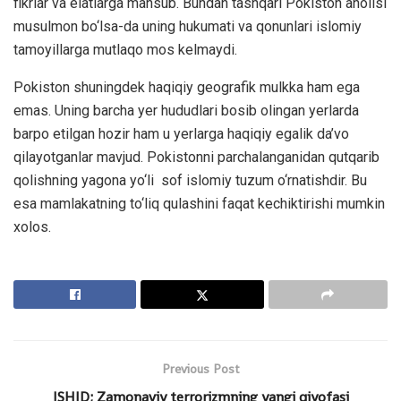
fikrlar va elatlarga mansub. Bundan tashqari Pokiston aholisi
musulmon bo‘lsa-da uning hukumati va qonunlari islomiy
tamoyillarga mutlaqo mos kelmaydi.
Pokiston shuningdek haqiqiy geografik mulkka ham ega
emas. Uning barcha yer hududlari bosib olingan yerlarda
barpo etilgan hozir ham u yerlarga haqiqiy egalik da’vo
qilayotganlar mavjud. Pokistonni parchalanganidan qutqarib
qolishning yagona yo‘li sof islomiy tuzum o‘rnatishdir. Bu
esa mamlakatning to‘liq qulashini faqat kechiktirishi mumkin
xolos.
Previous Post
ISHID; Zamonaviy terrorizmning yangi qiyofasi