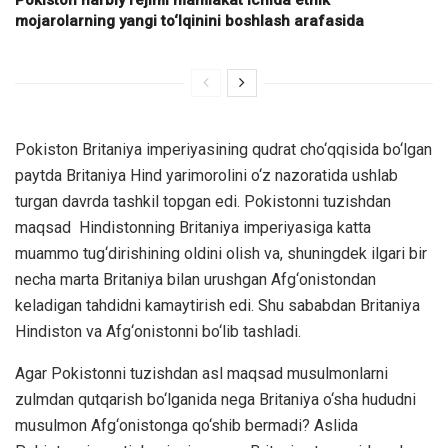
mojarolarning yangi to‘lqinini boshlash arafasida
Pokiston Britaniya imperiyasining qudrat cho‘qqisida bo‘lgan
paytda Britaniya Hind yarimorolini o‘z nazoratida ushlab
turgan davrda tashkil topgan edi. Pokistonni tuzishdan
maqsad Hindistonning Britaniya imperiyasiga katta
muammo tug‘dirishining oldini olish va, shuningdek ilgari bir
necha marta Britaniya bilan urushgan Afg‘onistondan
keladigan tahdidni kamaytirish edi. Shu sababdan Britaniya
Hindiston va Afg‘onistonni bo‘lib tashladi.
Agar Pokistonni tuzishdan asl maqsad musulmonlarni
zulmdan qutqarish bo‘lganida nega Britaniya o‘sha hududni
musulmon Afg‘onistonga qo‘shib bermadi? Aslida