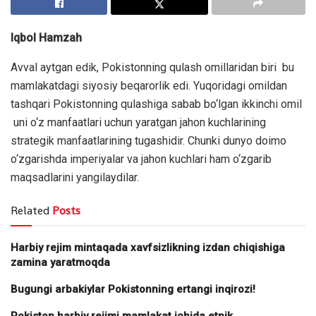
Iqbol Hamzah
Avval aytgan edik, Pokistonning qulash omillaridan biri bu
mamlakatdagi siyosiy beqarorlik edi. Yuqoridagi omildan
tashqari Pokistonning qulashiga sabab bo‘lgan ikkinchi omil
uni o‘z manfaatlari uchun yaratgan jahon kuchlarining
strategik manfaatlarining tugashidir. Chunki dunyo doimo
o‘zgarishda imperiyalar va jahon kuchlari ham o‘zgarib
maqsadlarini yangilaydilar.
Related
Posts
Harbiy rejim mintaqada xavfsizlikning izdan chiqishiga
zamina yaratmoqda
Bugungi arbakiylar Pokistonning ertangi inqirozi!
Pokiston harbiy rejimi mamlakat ichida etnik