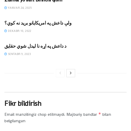
YANVAR 24, 2025
JIHODIY YOZUVLAR
ولې داعش په امریکایانو برید نه کوي؟
DEKABR 10, 2022
MAQOLALAR
د داعش په اړه نا لیدل شوي حقايق
SENTABR 9, 2023
Fikr bildirish
*
Email manzilingiz chop etilmaydi.
Majburiy bandlar
bilan
belgilangan