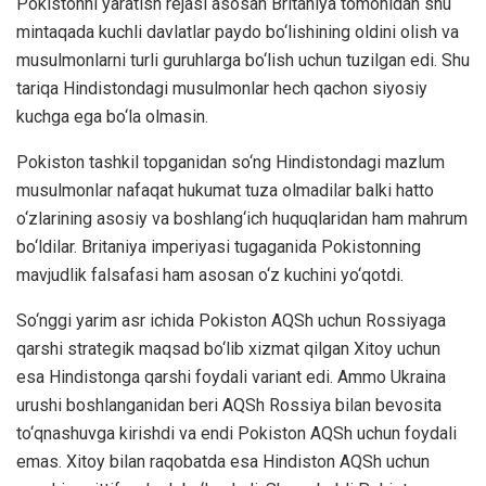
Pokistonni yaratish rejasi asosan Britaniya tomonidan shu
mintaqada kuchli davlatlar paydo bo‘lishining oldini olish va
musulmonlarni turli guruhlarga bo‘lish uchun tuzilgan edi. Shu
tariqa Hindistondagi musulmonlar hech qachon siyosiy
kuchga ega bo‘la olmasin.
Pokiston tashkil topganidan so‘ng Hindistondagi mazlum
musulmonlar nafaqat hukumat tuza olmadilar balki hatto
o‘zlarining asosiy va boshlang‘ich huquqlaridan ham mahrum
bo‘ldilar. Britaniya imperiyasi tugaganida Pokistonning
mavjudlik falsafasi ham asosan o‘z kuchini yo‘qotdi.
So‘nggi yarim asr ichida Pokiston AQSh uchun Rossiyaga
qarshi strategik maqsad bo‘lib xizmat qilgan Xitoy uchun
esa Hindistonga qarshi foydali variant edi. Ammo Ukraina
urushi boshlanganidan beri AQSh Rossiya bilan bevosita
to‘qnashuvga kirishdi va endi Pokiston AQSh uchun foydali
emas. Xitoy bilan raqobatda esa Hindiston AQSh uchun