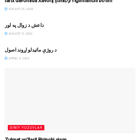
tarix davomida Xavorij (IShID)/Yigirmanchi bo’lim
AVGUST 25, 2024
MAQOLALAR
داعش د زوال په لور
AVGUST 11, 2023
DINIY YOZUVLAR
د روژې ماتیدلو اړوند اصول
APREL 5, 2023
DINIY YOZUVLAR
Zulmat yo’llari! Birinchi qism