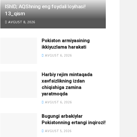
IShID; AQShning eng foydali loyihasi!
13_qism
AVGUST 8, 2026
Pokiston armiyasining
ikkiyuzlama harakati
AVGUST 6, 2026
Harbiy rejim mintaqada
xavfsizlikning izdan
chiqishiga zamina
yaratmoqda
AVGUST 6, 2026
Bugungi arbakiylar
Pokistonning ertangi inqirozi!
AVGUST 5, 2026