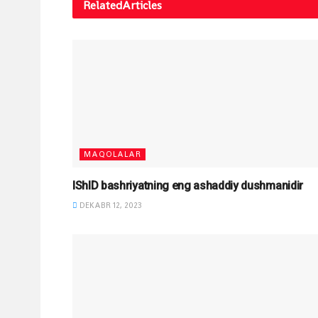
Related
Articles
MAQOLALAR
IShID bashriyatning eng ashaddiy dushmanidir
DEKABR 12, 2023