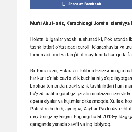
Share on Facebook
Mufti Abu Horis, Karachidagi Jomi’a Islamiyya 
Holatni bilganlar yaxshi tushunadiki, Pokistonda ik
tashkilotlar) o‘rtasidagi qurolli to‘qnashuvlar va ur
tomon axborot va targ‘ibot maydonida ham juda fa
Bir tomondan, Pokiston Tolibon Harakatining mujoh
har kuni o‘nlab xavfsizlik kuchlarini yo‘q qilayotgan
boshqa tomondan, xavfsizlik tashkilotlari ham ma
bo‘ylab ushbu guruhga qarshi muntazam ravishda
operatsiyalar va hujumlar o‘tkazmoqda. Xullas, ho
Pokiston hududi, ayniqsa, Xaybar Paxtunkva shtati
maydoniga aylangan. Bugungi holat 2013-yildagig
qaraganda yanada xavfli va inqilobiyroq.