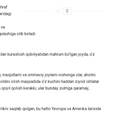
shraf
aridagi
 va
lashiga olib keladi.
bilan kurashish qobiliyatidan mahrum bo‘lgan joyda, o‘z
, masjidlarni va ommaviy joylarni nishonga olar, aholini
 oldini olish maqsadida o‘z kuchini haddan ziyod ishlatar
ga qoyil qolish kerakki, ular bunday zulmga qaramay,
likni saqlab qolgan, bu hatto Yevropa va Amerika tarixida