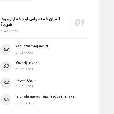
انسان څه ته وایي او د څه لپاره پیدا
شوی؟
0 SHARES
Yahud va maqsadlari
0 SHARES
Xavorij unvoni!
0 SHARES
‌د روژې تعریف
0 SHARES
Islomda qasos ning hayotiy ahamiyati!
0 SHARES