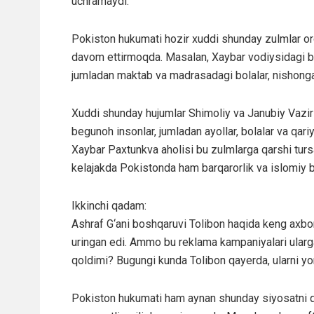
uchramaydi.
Pokiston hukumati hozir xuddi shunday zulmlar orqa
davom ettirmoqda. Masalan, Xaybar vodiysidagi bi
jumladan maktab va madrasadagi bolalar, nishonga 
Xuddi shunday hujumlar Shimoliy va Janubiy Vazir
begunoh insonlar, jumladan ayollar, bolalar va qar
Xaybar Paxtunkva aholisi bu zulmlarga qarshi tursa
kelajakda Pokistonda ham barqarorlik va islomiy b
Ikkinchi qadam:
Ashraf G‘ani boshqaruvi Tolibon haqida keng axbor
uringan edi. Ammo bu reklama kampaniyalari ularga
qoldimi? Bugungi kunda Tolibon qayerda, ularni y
Pokiston hukumati ham aynan shunday siyosatni qab