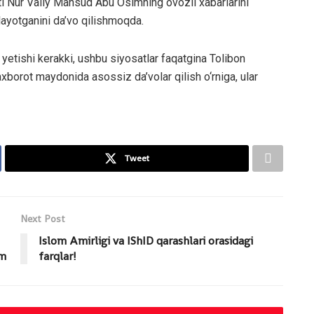
ti Nur Valiy Mahsud Abu Osimning ovozli xabarlarini
layotganini da’vo qilishmoqda.
yetishi kerakki, ushbu siyosatlar faqatgina Tolibon
axborot maydonida asossiz da’volar qilish o‘rniga, ular
Tweet
Next Post
Islom Amirligi va IShID qarashlari orasidagi
im
farqlar!