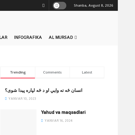
Shanba, Avgust 8, 2026
LAR
INFOGRAFIKA
AL MURSAD
Trending
Comments
Latest
انسان څه ته وایي او د څه لپاره پیدا شوی؟
YANVAR 10, 2023
Yahud va maqsadlari
YANVAR 16, 2024