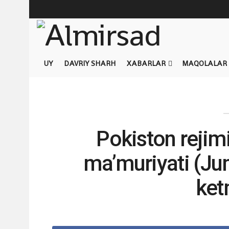
UY
DAVRIY SHARH
XABARLAR
MAQOLALAR
Pokiston rejim
ma’muriyati (Ju
ket