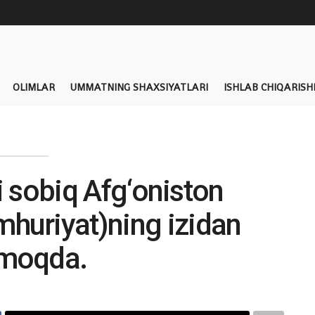
OLIMLAR
UMMATNING SHAXSIYATLARI
ISHLAB CHIQARISH
i sobiq Afg‘oniston
mhuriyat)ning izidan
moqda.