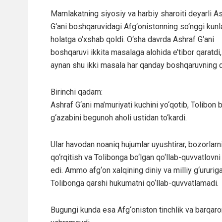
Mamlakatning siyosiy va harbiy sharoiti deyarli A
G‘ani boshqaruvidagi Afg‘onistonning so‘nggi kunl
holatga o‘xshab qoldi. O‘sha davrda Ashraf G‘ani
boshqaruvi ikkita masalaga alohida e’tibor qaratdi,
aynan shu ikki masala har qanday boshqaruvning qu
Birinchi qadam:
Ashraf G‘ani ma’muriyati kuchini yo‘qotib, Tolibon 
g‘azabini begunoh aholi ustidan to‘kardi.
Ular havodan noaniq hujumlar uyushtirar, bozorlarni
qo‘rqitish va Tolibonga bo‘lgan qo‘llab-quvvatlovni
edi. Ammo afg‘on xalqining diniy va milliy g‘ururi
Tolibonga qarshi hukumatni qo‘llab-quvvatlamadi.
Bugungi kunda esa Afg‘oniston tinchlik va barqaror