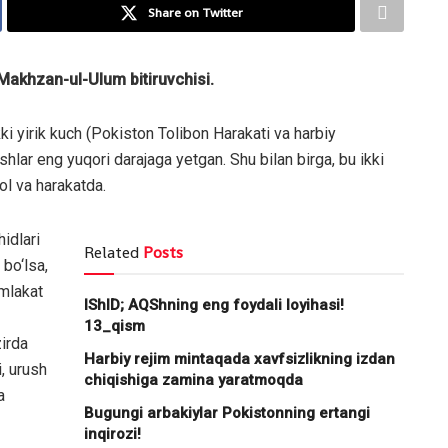
Share on Twitter
Makhzan-ul-Ulum bitiruvchisi.
ki yirik kuch (Pokiston Tolibon Harakati va harbiy
ushlar eng yuqori darajaga yetgan. Shu bilan birga, bu ikki
ol va harakatda.
idlari
Related
Posts
 bo‘lsa,
mlakat
IShID; AQShning eng foydali loyihasi!
13_qism
zirda
Harbiy rejim mintaqada xavfsizlikning izdan
, urush
chiqishiga zamina yaratmoqda
a
Bugungi arbakiylar Pokistonning ertangi
inqirozi!