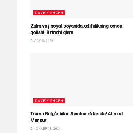
DAVRIY SHARH
Zulm va jinoyat soyasida xalifalikning omon
qolishi! Birinchi qism
MAY 6, 2025
DAVRIY SHARH
Tramp Bolg‘a bilan Sandon o‘rtasida! Ahmad
Mansur
NOYABR 14, 2024