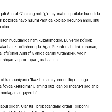
li Ashraf G‘anining noto‘g‘ri siyosatini qabilalar hududida
r bozorda havo hujumi vaqtida ko‘plab begunoh aholi, shu
olindi.
iston hududlarida ham kuzatilmoqda. Bu yerda ko‘plab
iyalar halok bo‘lishmoqda. Agar Pokiston aholisi, xususan,
, afg‘onlar Ashraf G‘aniga qarshi turganidek, yaqin
oshqaruv qaror topadi, inshaalloh.
ot kampaniyasi o‘tkazib, ularni yomonotliq qilishga
 foyda keltirdimi? Ularning buzilgan boshqaruvi saqlanib
omonlaganlar qayerda?
ul qilgan. Ular turli propaqandalar orqali Tolibonni