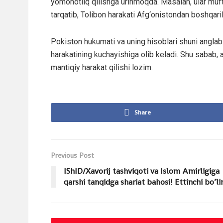
yomonotliq qilishga urinmoqda. Masalan, ular muf
tarqatib, Tolibon harakati Afg‘onistondan boshqari
Pokiston hukumati va uning hisoblari shuni anglab 
harakatining kuchayishiga olib keladi. Shu sabab, 
mantiqiy harakat qilishi lozim.
Share
Previous Post
IShID/Xavorij tashviqoti va Islom Amirligiga
qarshi tanqidga shariat bahosi! Ettinchi bo’l