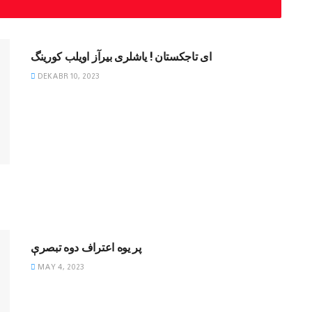
MAQOLALAR
ای تاجکستان ! یاشلری بیرآز اویلب کورینگ
DEKABR 10, 2023
DAVRIY SHARH
پر یوه اعتراف دوه تبصرې
MAY 4, 2023