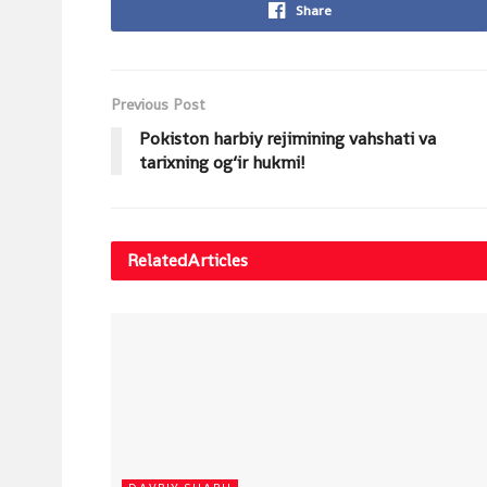
Share
Previous Post
Pokiston harbiy rejimining vahshati va
tarixning og‘ir hukmi!
Related
Articles