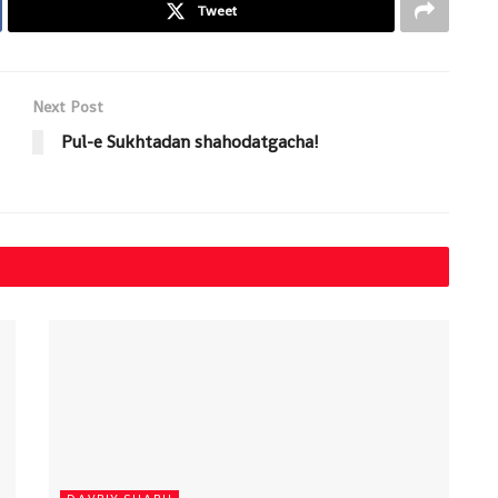
Tweet
Next Post
Pul-e Sukhtadan shahodatgacha!