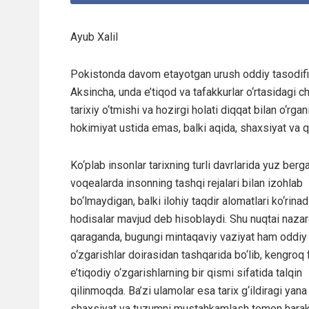
Ayub Xalil
Pokistonda davom etayotgan urush oddiy tasodifiy 
Aksincha, unda e’tiqod va tafakkurlar o‘rtasidagi
tarixiy o‘tmishi va hozirgi holati diqqat bilan o‘rga
hokimiyat ustida emas, balki aqida, shaxsiyat va q
Ko‘plab insonlar tarixning turli davrlarida yuz berg
voqealarda insonning tashqi rejalari bilan izohlab
bo‘lmaydigan, balki ilohiy taqdir alomatlari ko‘rina
hodisalar mavjud deb hisoblaydi. Shu nuqtai naza
qaraganda, bugungi mintaqaviy vaziyat ham oddiy
o‘zgarishlar doirasidan tashqarida bo‘lib, kengroq f
e’tiqodiy o‘zgarishlarning bir qismi sifatida talqin
qilinmoqda. Ba’zi ulamolar esa tarix g‘ildiragi yana
shaxsiyat va tuzumni mustahkamlash tomon harak