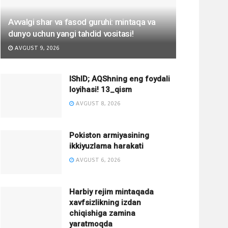
Avvalgi shar va fasod guruhi: mintaqa va
dunyo uchun yangi tahdid vositasi!
AVGUST 9, 2026
IShID; AQShning eng foydali
loyihasi! 13_qism
AVGUST 8, 2026
Pokiston armiyasining
ikkiyuzlama harakati
AVGUST 6, 2026
Harbiy rejim mintaqada
xavfsizlikning izdan
chiqishiga zamina
yaratmoqda