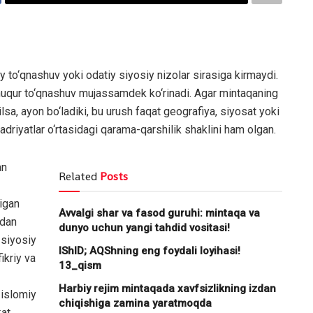
to‘qnashuv yoki odatiy siyosiy nizolar sirasiga kirmaydi.
 chuqur to‘qnashuv mujassamdek ko‘rinadi. Agar mintaqaning
nilsa, ayon bo‘ladiki, bu urush faqat geografiya, siyosat yoki
adriyatlar o‘rtasidagi qarama-qarshilik shaklini ham olgan.
an
Related
Posts
digan
Avvalgi shar va fasod guruhi: mintaqa va
rdan
dunyo uchun yangi tahdid vositasi!
 siyosiy
IShID; AQShning eng foydali loyihasi!
ikriy va
13_qism
Harbiy rejim mintaqada xavfsizlikning izdan
 islomiy
chiqishiga zamina yaratmoqda
at