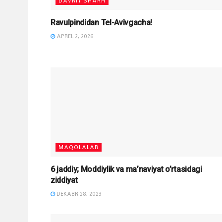
DAVRIY SHARH
Ravulpindidan Tel-Avivgacha!
APREL 2, 2026
MAQOLALAR
6 jaddiy; Moddiylik va ma’naviyat o’rtasidagi
ziddiyat
DEKABR 28, 2023