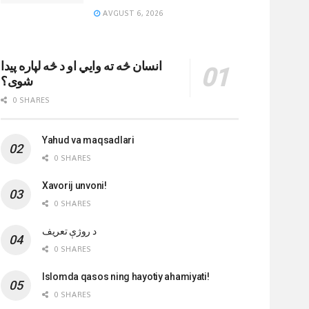
AVGUST 6, 2026
انسان څه ته وایي او د څه لپاره پیدا
شوی؟
0 SHARES
Yahud va maqsadlari
0 SHARES
Xavorij unvoni!
0 SHARES
‌د روژې تعریف
0 SHARES
Islomda qasos ning hayotiy ahamiyati!
0 SHARES