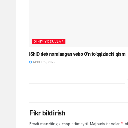
DINIY YOZUVLAR
IShID deb nomlangan vebo O’n to’qqizinchi qism
APREL 19, 2025
Fikr bildirish
*
Email manzilingiz chop etilmaydi.
Majburiy bandlar
bi