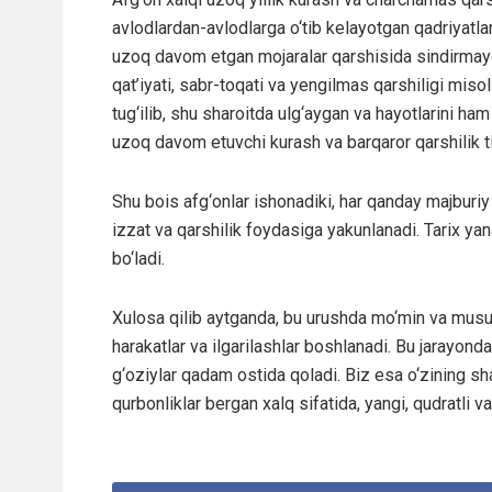
avlodlardan-avlodlarga o‘tib kelayotgan qadriyatl
uzoq davom etgan mojaralar qarshisida sindirmaydi, 
qat’iyati, sabr-toqati va yengilmas qarshiligi misol
tug‘ilib, shu sharoitda ulg‘aygan va hayotlarini h
uzoq davom etuvchi kurash va barqaror qarshilik t
Shu bois afg‘onlar ishonadiki, har qanday majburiy
izzat va qarshilik foydasiga yakunlanadi. Tarix ya
bo‘ladi.
Xulosa qilib aytganda, bu urushda mo‘min va musu
harakatlar va ilgarilashlar boshlanadi. Bu jarayo
g‘oziylar qadam ostida qoladi. Biz esa o‘zining sha
qurbonliklar bergan xalq sifatida, yangi, qudratli v