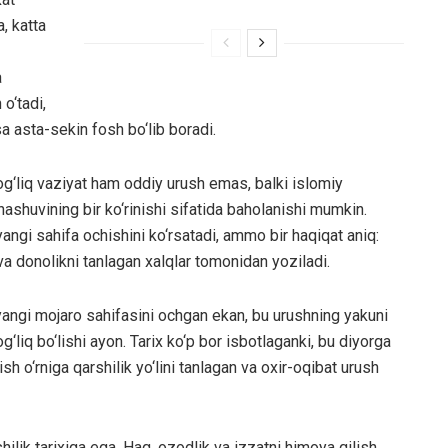
a, katta
a
o‘tadi,
a asta-sekin fosh bo‘lib boradi.
og‘liq vaziyat ham oddiy urush emas, balki islomiy
nashuvining bir ko‘rinishi sifatida baholanishi mumkin.
ngi sahifa ochishini ko‘rsatadi, ammo bir haqiqat aniq:
k va donolikni tanlagan xalqlar tomonidan yoziladi.
 yangi mojaro sahifasini ochgan ekan, bu urushning yakuni
g‘liq bo‘lishi ayon. Tarix ko‘p bor isbotlaganki, bu diyorga
ish o‘rniga qarshilik yo‘lini tanlagan va oxir-oqibat urush
ilik tarixiga ega. Haq, ozodlik va izzatni himoya qilish