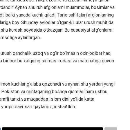
ardandir. Aynan shu ruh afg‘onlarni muammolar, bosimlar va
balki yanada kuchli qiladi. Tarix sahifalari afg‘onlarning
lariga boy. Shunday avlodlar o‘tgan-ki, ular urush muhitida
am shu kurash soyasida o‘tkazgan. Bu xususiyat afg‘onlarni
imsoliga aylantirgan.
 urush qanchalik uzoq va og‘ir bo‘lmasin oxir-oqibat haq,
na bir bor bu xalqning sinmas irodasi va matonatiga guvoh
lmon kuchlar g‘alaba qozonadi va aynan shu yerdan yangi
nda Pokiston va mintaqaning boshqa qismlari ham ushbu
rafli tarixi va muqaddas Islom dini yo‘lida katta
a yorqin davr sari qaytamiz, inshaAlloh.