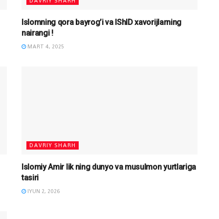
DAVRIY SHARH
Islomning qora bayrog’i va IShID xavorijlarning
nairangi !
MART 4, 2025
DAVRIY SHARH
Islomiy Amir lik ning dunyo va musulmon yurtlariga
tasiri
IYUN 2, 2026
DINIY YOZUVLAR