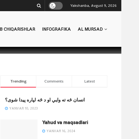
Yakshanba, Avgust 9, 2026
B CHIQARISHLAR
INFOGRAFIKA
AL MURSAD
Trending
Comments
Latest
انسان څه ته وایي او د څه لپاره پیدا شوی؟
YANVAR 10, 2023
Yahud va maqsadlari
YANVAR 16, 2024