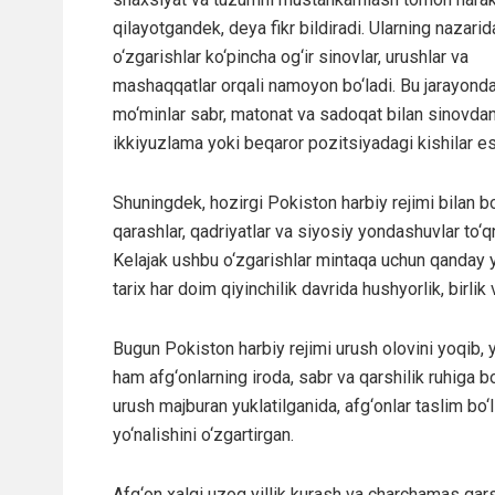
qilayotgandek, deya fikr bildiradi. Ularning nazarid
o‘zgarishlar ko‘pincha og‘ir sinovlar, urushlar va
mashaqqatlar orqali namoyon bo‘ladi. Bu jarayond
mo‘minlar sabr, matonat va sadoqat bilan sinovdan 
ikkiyuzlama yoki beqaror pozitsiyadagi kishilar es
Shuningdek, hozirgi Pokiston harbiy rejimi bilan b
qarashlar, qadriyatlar va siyosiy yondashuvlar to‘q
Kelajak ushbu o‘zgarishlar mintaqa uchun qanday ya
tarix har doim qiyinchilik davrida hushyorlik, birli
Bugun Pokiston harbiy rejimi urush olovini yoqib,
ham afg‘onlarning iroda, sabr va qarshilik ruhiga bo
urush majburan yuklatilganida, afg‘onlar taslim bo‘l
yo‘nalishini o‘zgartirgan.
Afg‘on xalqi uzoq yillik kurash va charchamas qarsh