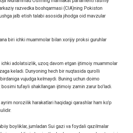
Xoja Muhammad Osifning mamlakat parlamenti rasmiy
 Markaziy razvedka boshqarmasi (CIA)ning Pokiston
rushga jalb etish talabi asosida jihodga oid mavzular
ana biri ichki muammolar bilan xorijiy proksi guruhlar
ir ichki adolatsizlik, uzoq davom etgan ijtimoiy muammolar
uzaga keladi. Dunyoning hech bir nuqtasida qurolli
ga birdaniga vujudga kelmaydi. Buning uchun doimo
osimi tufayli shakllangan ijtimoiy zamin zarur bo’ladi.
ayrim norozilik harakatlari haqidagi qarashlar ham ko’p
lidir.
iiy boyliklar, jumladan Sui gazi va foydali qazilmalar