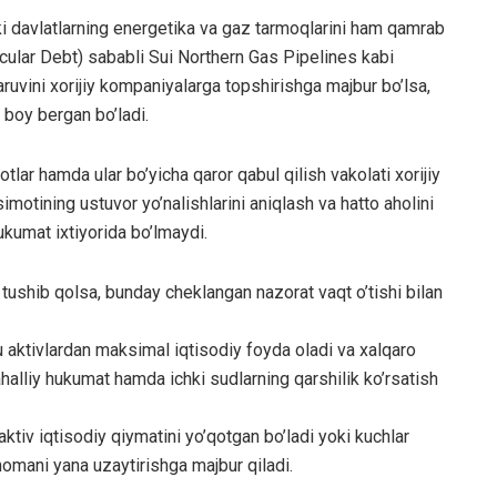
lki davlatlarning energetika va gaz tarmoqlarini ham qamrab
rcular Debt) sababli Sui Northern Gas Pipelines kabi
ruvini xorijiy kompaniyalarga topshirishga majbur bo’lsa,
 boy bergan bo’ladi.
lar hamda ular bo’yicha qaror qabul qilish vakolati xorijiy
imotining ustuvor yo’nalishlarini aniqlash va hatto aholini
ukumat ixtiyorida bo’lmaydi.
 tushib qolsa, bunday cheklangan nazorat vaqt o’tishi bilan
hbu aktivlardan maksimal iqtisodiy foyda oladi va xalqaro
lliy hukumat hamda ichki sudlarning qarshilik ko’rsatish
tiv iqtisodiy qiymatini yo’qotgan bo’ladi yoki kuchlar
omani yana uzaytirishga majbur qiladi.