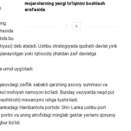
mojarolarning yangi to‘lqinini boshlash
n
arafasida
 eng
ohasida
tida bu
yasi) deb ataladi. Ushbu strategiyada qudratli davlat yirik
ojlanayotgan yoki iqtisodiy jihatdan zaif davlatga
a umid uyg’otadi.
aruvdagi zaiflik sababli qarzning asosiy summasi va
g asl mohiyati namoyon bo’ladi. Bunday vaziyatda naqd pul
ashtirish) mexanizmi ishga tushiriladi.
nkadagi Hambantota portidir. Shri-Lanka ushbu port
 portni va uning atrofidagi minglab gektar yerlarni qonuniy
bur bo’ldi.