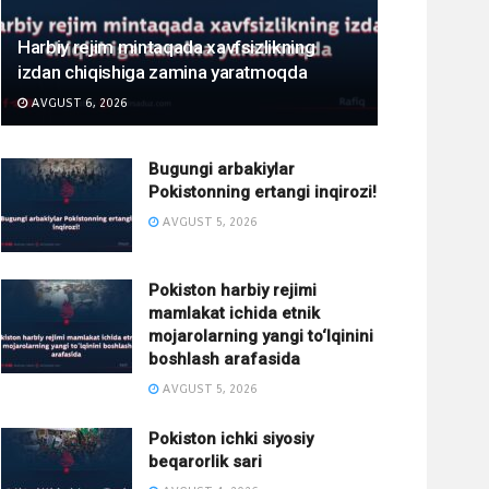
Harbiy rejim mintaqada xavfsizlikning
izdan chiqishiga zamina yaratmoqda
AVGUST 6, 2026
Bugungi arbakiylar
Pokistonning ertangi inqirozi!
AVGUST 5, 2026
Pokiston harbiy rejimi
mamlakat ichida etnik
mojarolarning yangi to‘lqinini
boshlash arafasida
AVGUST 5, 2026
Pokiston ichki siyosiy
beqarorlik sari