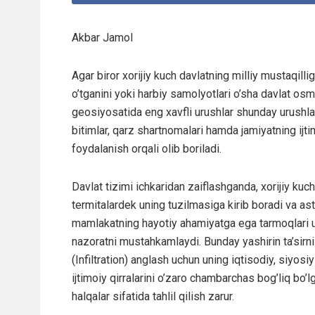
Akbar Jamol
Agar biror xorijiy kuch davlatning milliy mustaqilli
o’tganini yoki harbiy samolyotlari o’sha davlat os
geosiyosatida eng xavfli urushlar shunday urushlarki
bitimlar, qarz shartnomalari hamda jamiyatning ijti
foydalanish orqali olib boriladi.
Davlat tizimi ichkaridan zaiflashganda, xorijiy kuch
termitalardek uning tuzilmasiga kirib boradi va as
mamlakatning hayotiy ahamiyatga ega tarmoqlari 
nazoratni mustahkamlaydi. Bunday yashirin ta’sirni
(Infiltration) anglash uchun uning iqtisodiy, siyosiy
ijtimoiy qirralarini o’zaro chambarchas bog’liq bo’l
halqalar sifatida tahlil qilish zarur.