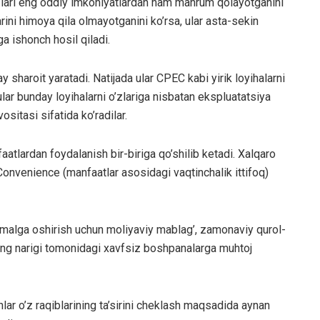
’zlari eng oddiy imkoniyatlardan ham mahrum qolayotganini
rini himoya qila olmayotganini ko’rsa, ular asta-sekin
a ishonch hosil qiladi.
 sharoit yaratadi. Natijada ular CPEC kabi yirik loyihalarni
ular bunday loyihalarni o’zlariga nisbatan ekspluatatsiya
sitasi sifatida ko’radilar.
aatlardan foydalanish bir-biriga qo’shilib ketadi. Xalqaro
onvenience (manfaatlar asosidagi vaqtinchalik ittifoq)
 amalga oshirish uchun moliyaviy mablag’, zamonaviy qurol-
aning narigi tomonidagi xavfsiz boshpanalarga muhtoj
ar o’z raqiblarining ta’sirini cheklash maqsadida aynan