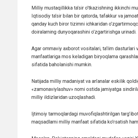
Milliy mustaqillikka ta’sir o’tkazishning ikkinchi 
Iqtisodiy ta’sir bilan bir qatorda, tafakkur va jamoa
qanday kuch biror tizimni ichkaridan o’zgartirmoqch
doiralarning dunyoqarashini o’zgartirishga urinadi.
Agar ommaviy axborot vositalari, ta’lim dasturlari 
manfaatlariga mos keladigan biryoqlama qarashlarni
sifatida baholanishi mumkin.
Natijada milliy madaniyat va an’analar eskilik qoldi
«zamonaviylashuv» nomi ostida jamiyatga sindirila
milliy ildizlaridan uzoqlashadi.
Ijtimoiy tarmoqlardagi muvofiqlashtirilgan targ’ibot 
maqsadlarni milliy manfaat sifatida ko’rsatish ham 