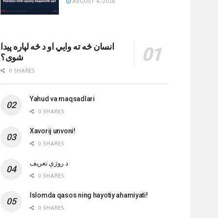
AVGUST 4, 2026
انسان څه ته وایي او د څه لپاره پیدا
شوی؟
0 SHARES
Yahud va maqsadlari
0 SHARES
Xavorij unvoni!
0 SHARES
‌د روژې تعریف
0 SHARES
Islomda qasos ning hayotiy ahamiyati!
0 SHARES