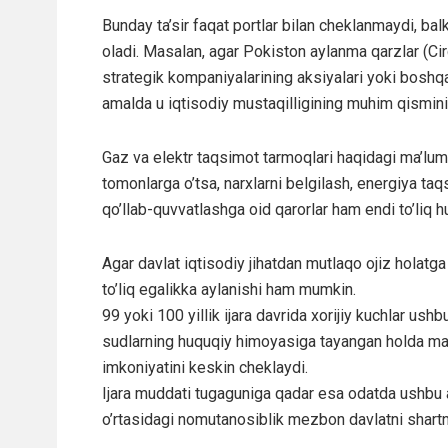
Bunday ta’sir faqat portlar bilan cheklanmaydi, ba
oladi. Masalan, agar Pokiston aylanma qarzlar (Ci
strategik kompaniyalarining aksiyalari yoki boshqa
amalda u iqtisodiy mustaqilligining muhim qismini
Gaz va elektr taqsimot tarmoqlari haqidagi ma’lumot
tomonlarga o’tsa, narxlarni belgilash, energiya taqs
qo’llab-quvvatlashga oid qarorlar ham endi to’liq h
Agar davlat iqtisodiy jihatdan mutlaqo ojiz holatga
to’liq egalikka aylanishi ham mumkin.
99 yoki 100 yillik ijara davrida xorijiy kuchlar us
sudlarning huquqiy himoyasiga tayangan holda maha
imkoniyatini keskin cheklaydi.
Ijara muddati tugaguniga qadar esa odatda ushbu ak
o’rtasidagi nomutanosiblik mezbon davlatni shartn