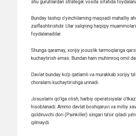
shu guruhlardan strategik vosita sifatida foydalan
Bunday tashqi o’yinchilarning maqsadi mahalliy ahol
zaiflashtirishdir. Ular xalqning haqiqiy muammolari
foydalanadilar.
Shunga qaramay, xorijiy josuslik tarmoqlariga qars
kuchaytirish emas. Bundan ham muhimroq omil davlat
Davlat bunday ko’p qatlamli va murakkab xorijiy ta
choralarni kuchaytirishga urinadi.
Josuslarni qo’lga olish, harbiy operatsiyalar o’tkaz
hisoblanadi. Ammo davlat boshqaruvi va milliy xavf
qoldiruvchi dori (Painkiller) singari ta’sir qiladi ya
qilmaydi.