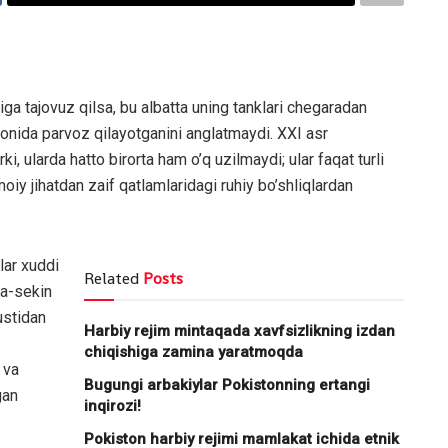
giga tajovuz qilsa, bu albatta uning tanklari chegaradan
monida parvoz qilayotganini anglatmaydi. XXI asr
, ularda hatto birorta ham o’q uzilmaydi; ular faqat turli
moiy jihatdan zaif qatlamlaridagi ruhiy bo’shliqlardan
lar xuddi
Related
Posts
ta-sekin
ustidan
Harbiy rejim mintaqada xavfsizlikning izdan
chiqishiga zamina yaratmoqda
 va
Bugungi arbakiylar Pokistonning ertangi
gan
inqirozi!
Pokiston harbiy rejimi mamlakat ichida etnik