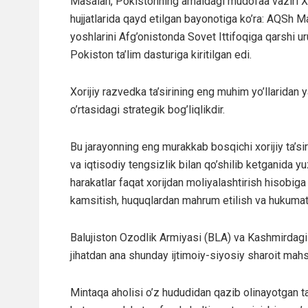
Masalan, Pokistonning amaldagi mudofaa vaziri 
hujjatlarida qayd etilgan bayonotiga ko’ra: AQSh
yoshlarini Afg’onistonda Sovet Ittifoqiga qarshi u
Pokiston ta’lim dasturiga kiritilgan edi.
Xorijiy razvedka ta’sirining eng muhim yo’llaridan y
o’rtasidagi strategik bog’liqlikdir.
Bu jarayonning eng murakkab bosqichi xorijiy ta’s
va iqtisodiy tengsizlik bilan qo’shilib ketganida y
harakatlar faqat xorijdan moliyalashtirish hisobi
kamsitish, huquqlardan mahrum etilish va hukumat b
Balujiston Ozodlik Armiyasi (BLA) va Kashmirdagi 
jihatdan ana shunday ijtimoiy-siyosiy sharoit mahsu
Mintaqa aholisi o’z hududidan qazib olinayotgan tab