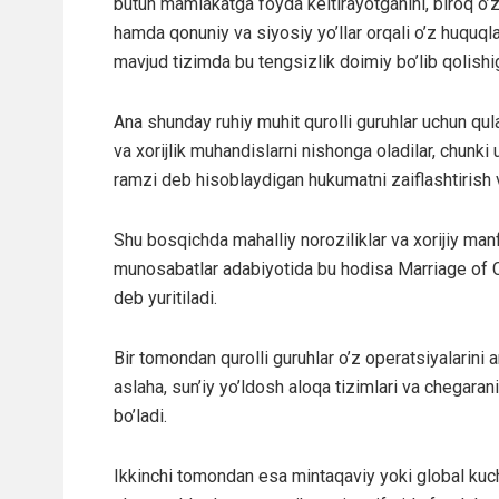
butun mamlakatga foyda keltirayotganini, biroq o
hamda qonuniy va siyosiy yo’llar orqali o’z huquqla
mavjud tizimda bu tengsizlik doimiy bo’lib qolishig
Ana shunday ruhiy muhit qurolli guruhlar uchun qulay
va xorijlik muhandislarni nishonga oladilar, chunki 
ramzi deb hisoblaydigan hukumatni zaiflashtirish vo
Shu bosqichda mahalliy noroziliklar va xorijiy manf
munosabatlar adabiyotida bu hodisa Marriage of C
deb yuritiladi.
Bir tomondan qurolli guruhlar o’z operatsiyalarini
aslaha, sun’iy yo’ldosh aloqa tizimlari va chegar
bo’ladi.
Ikkinchi tomondan esa mintaqaviy yoki global kuchl