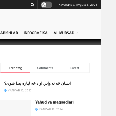
Payshanba, Avgust 6, 2026
QARISHLAR
INFOGRAFIKA
AL MURSAD
Trending
Comments
Latest
انسان څه ته وایي او د څه لپاره پیدا شوی؟
YANVAR 10, 2023
Yahud va maqsadlari
YANVAR 16, 2024