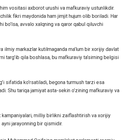
muhim vositasi axborot urushi va mafkuraviy ustunlikdir.
tchilik fikri maydonida ham jimjit hujum olib boriladi. Har
i bo’lsa, avvalo xalqning va qaror qabul qiluvchi
va ilmiy markazlar kutilmaganda ma’lum bir xorijiy davlat
 targ’ib qila boshlasa, bu mafkuraviy ta’sirning belgisi
g’i sifatida ko’rsatiladi, begona turmush tarzi esa
di. Shu tariqa jamiyat asta-sekin o’zining mafkuraviy va
kampaniyalari, milliy birlikni zaiflashtirish va xorijiy
ayni jarayonning bir qismidir.