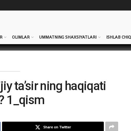
R
OLIMLAR
UMMATNING SHAXSIYATLARI
ISHLAB CHI
iy ta’sir ning haqiqati
? 1_qism
Share on Twitter