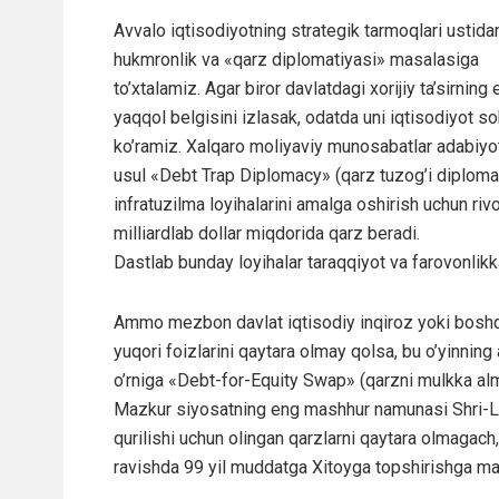
Avvalo iqtisodiyotning strategik tarmoqlari ustida
hukmronlik va «qarz diplomatiyasi» masalasiga
to’xtalamiz. Agar biror davlatdagi xorijiy ta’sirning
yaqqol belgisini izlasak, odatda uni iqtisodiyot s
ko’ramiz. Xalqaro moliyaviy munosabatlar adabiyo
usul «Debt Trap Diplomacy» (qarz tuzog’i diplomati
infratuzilma loyihalarini amalga oshirish uchun riv
milliardlab dollar miqdorida qarz beradi.
Dastlab bunday loyihalar taraqqiyot va farovonlikk
Ammo mezbon davlat iqtisodiy inqiroz yoki boshq
yuqori foizlarini qaytara olmay qolsa, bu o’yinnin
o’rniga «Debt-for-Equity Swap» (qarzni mulkka alm
Mazkur siyosatning eng mashhur namunasi Shri-La
qurilishi uchun olingan qarzlarni qaytara olmagach,
ravishda 99 yil muddatga Xitoyga topshirishga maj