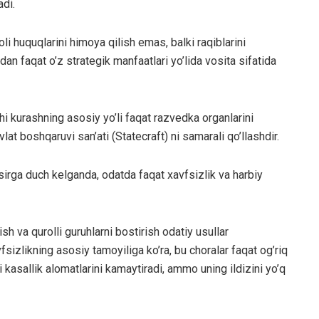
adi.
i huquqlarini himoya qilish emas, balki raqiblarini
dan faqat o’z strategik manfaatlari yo’lida vosita sifatida
hi kurashning asosiy yo’li faqat razvedka organlarini
 boshqaruvi san’ati (Statecraft) ni samarali qo’llashdir.
’sirga duch kelganda, odatda faqat xavfsizlik va harbiy
ish va qurolli guruhlarni bostirish odatiy usullar
sizlikning asosiy tamoyiliga ko’ra, bu choralar faqat og’riq
’ni kasallik alomatlarini kamaytiradi, ammo uning ildizini yo’q