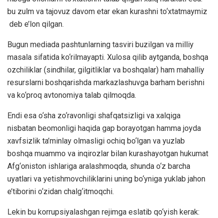
bu zulm va tajovuz davom etar ekan kurashni to‘xtatmaymiz
deb e’lon qilgan.
Bugun mediada pashtunlarning tasviri buzilgan va milliy
masala sifatida ko‘rilmayapti. Xulosa qilib aytganda, boshqa
ozchiliklar (sindhilar, gilgitliklar va boshqalar) ham mahalliy
resurslarni boshqarishda markazlashuvga barham berishni
va ko‘proq avtonomiya talab qilmoqda.
Endi esa o‘sha zo‘ravonligi shafqatsizligi va xalqiga
nisbatan beomonligi haqida gap borayotgan hamma joyda
xavfsizlik ta’minlay olmasligi ochiq bo‘lgan va yuzlab
boshqa muammo va inqirozlar bilan kurashayotgan hukumat
Afg‘oniston ishlariga aralashmoqda, shunda o‘z barcha
uyatlari va yetishmovchiliklarini uning bo‘yniga yuklab jahon
e’tiborini o‘zidan chalg‘itmoqchi.
Lekin bu korrupsiyalashgan rejimga eslatib qo‘yish kerak: