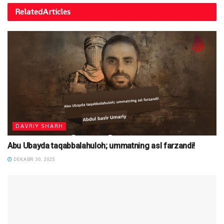
Related
Articles
DAVRIY SHARH
Abu Ubayda taqabbalahuloh; ummatning asl farzandi!
DEKABR 30, 2025