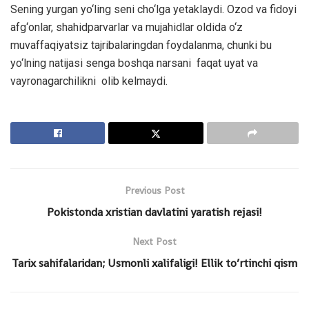
Sening yurgan yo‘ling seni cho‘lga yetaklaydi. Ozod va fidoyi
afg‘onlar, shahidparvarlar va mujahidlar oldida o‘z
muvaffaqiyatsiz tajribalaringdan foydalanma, chunki bu
yo‘lning natijasi senga boshqa narsani faqat uyat va
vayronagarchilikni olib kelmaydi.
Previous Post
Pokistonda xristian davlatini yaratish rejasi!
Next Post
Tarix sahifalaridan; Usmonli xalifaligi! Ellik to’rtinchi qism