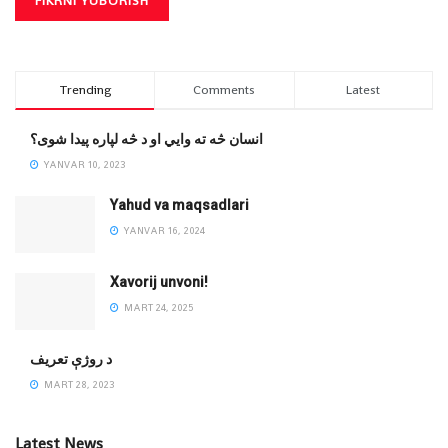
Trending
Comments
Latest
انسان څه ته وایي او د څه لپاره پیدا شوی؟
YANVAR 10, 2023
Yahud va maqsadlari
YANVAR 16, 2024
Xavorij unvoni!
MART 24, 2025
‌د روژې تعریف
MART 28, 2023
Latest News