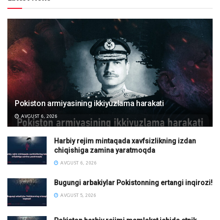
Pokiston armiyasining ikkiyuzlama harakati
AVGUST 6, 2026
Harbiy rejim mintaqada xavfsizlikning izdan
chiqishiga zamina yaratmoqda
AVGUST 6, 2026
Bugungi arbakiylar Pokistonning ertangi inqirozi!
AVGUST 5, 2026