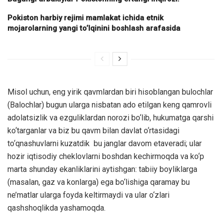
Pokiston harbiy rejimi mamlakat ichida etnik
mojarolarning yangi to‘lqinini boshlash arafasida
Misol uchun, eng yirik qavmlardan biri hisoblangan bulochlar
(Balochlar) bugun ularga nisbatan ado etilgan keng qamrovli
adolatsizlik va ezguliklardan norozi bo‘lib, hukumatga qarshi
ko‘targanlar va biz bu qavm bilan davlat o‘rtasidagi
to‘qnashuvlarni kuzatdik bu janglar davom etaveradi; ular
hozir iqtisodiy cheklovlarni boshdan kechirmoqda va ko‘p
marta shunday ekanliklarini aytishgan: tabiiy boyliklarga
(masalan, gaz va konlarga) ega bo‘lishiga qaramay bu
ne’matlar ularga foyda keltirmaydi va ular o‘zlari
qashshoqlikda yashamoqda.