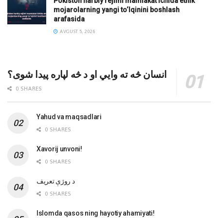
Pokiston harbiy rejimi mamlakat ichida etnik
mojarolarning yangi to‘lqinini boshlash
arafasida
AVGUST 5, 2026
انسان څه ته وایي او د څه لپاره پیدا شوی؟
0 SHARES
Yahud va maqsadlari
0 SHARES
Xavorij unvoni!
0 SHARES
‌د روژې تعریف
0 SHARES
Islomda qasos ning hayotiy ahamiyati!