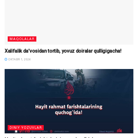
MAQOLALAR
Xalifalik da’vosidan tortib, yovuz doiralar qulligigacha!
OKTABR 1, 2024
DINIY YOZUVLAR