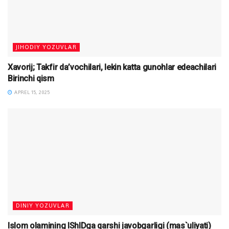
JIHODIY YOZUVLAR
Xavorij; Takfir da’vochilari, lekin katta gunohlar edeachilari
Birinchi qism
APREL 15, 2025
DINIY YOZUVLAR
Islom olamining IShIDga qarshi javobgarligi (mas`uliyati)