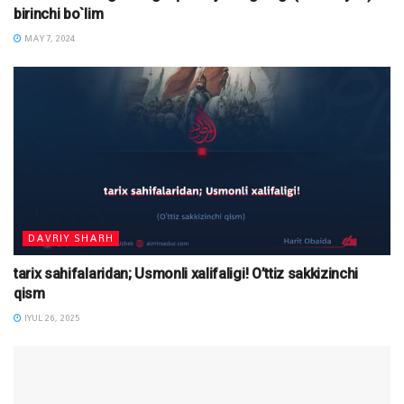
birinchi bo`lim
MAY 7, 2024
DAVRIY SHARH
tarix sahifalaridan; Usmonli xalifaligi! O’ttiz sakkizinchi
qism
IYUL 26, 2025