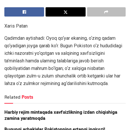
Xaris Patan
Qadimdan aytishadi: Oyoq qo‘yar ekaning, o‘zing qadam
qo‘yadigan joyga qarab ko‘r. Bugun Pokiston o‘z hududidagi
ichki nazoratni yo‘qotgan va xalqining xavfsizligini
ta’minlash hamda ularning talablariga javob berish
qobiliyatidan mahrum bo‘lgan; o‘z xalqiga nisbatan
qilayotgan zulm-u zulum shunchalik ortib ketganki ular har
lahza o‘z zulmkor rejimining ag‘darilishini kutmoqda.
Related
Posts
Harbiy rejim mintaqada xavfsizlikning izdan chiqishiga
zamina yaratmoqda
Bugungi arbakiylar Pokistonning ertangi inqirozi!