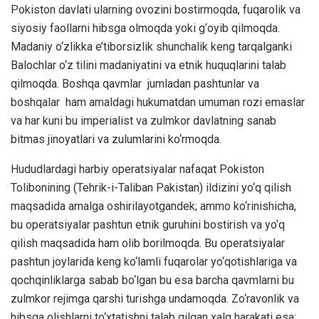
Pokiston davlati ularning ovozini bostirmoqda, fuqarolik va
siyosiy faollarni hibsga olmoqda yoki g‘oyib qilmoqda.
Madaniy o‘zlikka e’tiborsizlik shunchalik keng tarqalganki
Balochlar o‘z tilini madaniyatini va etnik huquqlarini talab
qilmoqda. Boshqa qavmlar jumladan pashtunlar va
boshqalar ham amaldagi hukumatdan umuman rozi emaslar
va har kuni bu imperialist va zulmkor davlatning sanab
bitmas jinoyatlari va zulumlarini ko‘rmoqda.
Hududlardagi harbiy operatsiyalar nafaqat Pokiston
Tolibonining (Tehrik-i-Taliban Pakistan) ildizini yo‘q qilish
maqsadida amalga oshirilayotgandek; ammo ko‘rinishicha,
bu operatsiyalar pashtun etnik guruhini bostirish va yo‘q
qilish maqsadida ham olib borilmoqda. Bu operatsiyalar
pashtun joylarida keng ko‘lamli fuqarolar yo‘qotishlariga va
qochqinliklarga sabab bo‘lgan bu esa barcha qavmlarni bu
zulmkor rejimga qarshi turishga undamoqda. Zo‘ravonlik va
hibsga olishlarni to‘xtatishni talab qilgan xalq harakati esa: