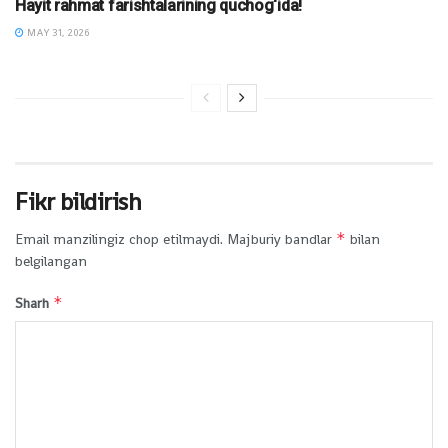
Hayit rahmat farishtalarining quchog‘ida!
MAY 31, 2026
Fikr bildirish
*
Email manzilingiz chop etilmaydi.
Majburiy bandlar
bilan
belgilangan
*
Sharh