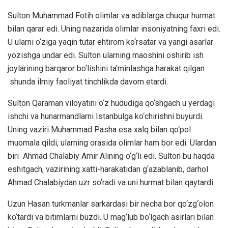
Sulton Muhammad Fotih olimlar va adiblarga chuqur hurmat
bilan qarar edi. Uning nazarida olimlar insoniyatning faxri edi.
U ularni o‘ziga yaqin tutar ehtirom ko‘rsatar va yangi asarlar
yozishga undar edi. Sulton ularning maoshini oshirib ish
joylarining barqaror bo‘lishini ta’minlashga harakat qilgan
shunda ilmiy faoliyat tinchlikda davom etardi.
Sulton Qaraman viloyatini o‘z hududiga qo‘shgach u yerdagi
ishchi va hunarmandlarni Istanbulga ko‘chirishni buyurdi.
Uning vaziri Muhammad Pasha esa xalq bilan qo‘pol
muomala qildi, ularning orasida olimlar ham bor edi. Ulardan
biri Ahmad Chalabiy Amir Alining o‘g‘li edi. Sulton bu haqda
eshitgach, vazirining xatti-harakatidan g‘azablanib, darhol
Ahmad Chalabiydan uzr so‘radi va uni hurmat bilan qaytardi.
Uzun Hasan turkmanlar sarkardasi bir necha bor qo‘zg‘olon
ko‘tardi va bitimlarni buzdi. U mag‘lub bo‘lgach asirlari bilan