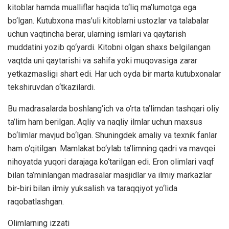
kitoblar hamda mualliflar haqida to‘liq ma’lumotga ega
bo‘lgan. Kutubxona mas’uli kitoblarni ustozlar va talabalar
uchun vaqtincha berar, ularning ismlari va qaytarish
muddatini yozib qo‘yardi. Kitobni olgan shaxs belgilangan
vaqtda uni qaytarishi va sahifa yoki muqovasiga zarar
yetkazmasligi shart edi. Har uch oyda bir marta kutubxonalar
tekshiruvdan o‘tkazilardi.
Bu madrasalarda boshlang‘ich va o‘rta ta’limdan tashqari oliy
ta’lim ham berilgan. Aqliy va naqliy ilmlar uchun maxsus
bo‘limlar mavjud bo‘lgan. Shuningdek amaliy va texnik fanlar
ham o‘qitilgan. Mamlakat bo‘ylab ta’limning qadri va mavqei
nihoyatda yuqori darajaga ko‘tarilgan edi. Eron olimlari vaqf
bilan ta’minlangan madrasalar masjidlar va ilmiy markazlar
bir-biri bilan ilmiy yuksalish va taraqqiyot yo‘lida
raqobatlashgan.
Olimlarning izzati