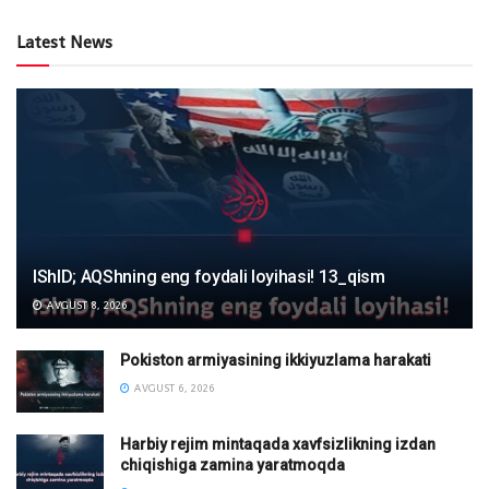
Latest News
IShID; AQShning eng foydali loyihasi! 13_qism
AVGUST 8, 2026
Pokiston armiyasining ikkiyuzlama harakati
AVGUST 6, 2026
Harbiy rejim mintaqada xavfsizlikning izdan
chiqishiga zamina yaratmoqda