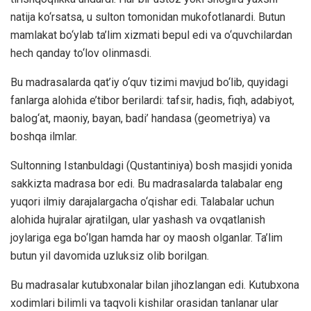
natija ko‘rsatsa, u sulton tomonidan mukofotlanardi. Butun
mamlakat bo‘ylab ta’lim xizmati bepul edi va o‘quvchilardan
hech qanday to‘lov olinmasdi.
Bu madrasalarda qat’iy o‘quv tizimi mavjud bo‘lib, quyidagi
fanlarga alohida e’tibor berilardi: tafsir, hadis, fiqh, adabiyot,
balog‘at, maoniy, bayan, badi’ handasa (geometriya) va
boshqa ilmlar.
Sultonning Istanbuldagi (Qustantiniya) bosh masjidi yonida
sakkizta madrasa bor edi. Bu madrasalarda talabalar eng
yuqori ilmiy darajalargacha o‘qishar edi. Talabalar uchun
alohida hujralar ajratilgan, ular yashash va ovqatlanish
joylariga ega bo‘lgan hamda har oy maosh olganlar. Ta’lim
butun yil davomida uzluksiz olib borilgan.
Bu madrasalar kutubxonalar bilan jihozlangan edi. Kutubxona
xodimlari bilimli va taqvoli kishilar orasidan tanlanar ular