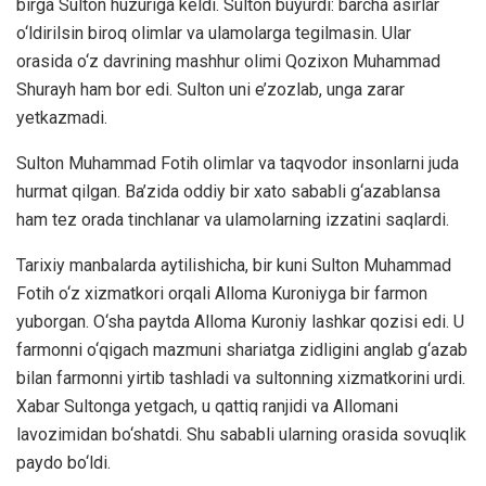
birga Sulton huzuriga keldi. Sulton buyurdi: barcha asirlar
o‘ldirilsin biroq olimlar va ulamolarga tegilmasin. Ular
orasida o‘z davrining mashhur olimi Qozixon Muhammad
Shurayh ham bor edi. Sulton uni e’zozlab, unga zarar
yetkazmadi.
Sulton Muhammad Fotih olimlar va taqvodor insonlarni juda
hurmat qilgan. Ba’zida oddiy bir xato sababli g‘azablansa
ham tez orada tinchlanar va ulamolarning izzatini saqlardi.
Tarixiy manbalarda aytilishicha, bir kuni Sulton Muhammad
Fotih o‘z xizmatkori orqali Alloma Kuroniyga bir farmon
yuborgan. O‘sha paytda Alloma Kuroniy lashkar qozisi edi. U
farmonni o‘qigach mazmuni shariatga zidligini anglab g‘azab
bilan farmonni yirtib tashladi va sultonning xizmatkorini urdi.
Xabar Sultonga yetgach, u qattiq ranjidi va Allomani
lavozimidan bo‘shatdi. Shu sababli ularning orasida sovuqlik
paydo bo‘ldi.