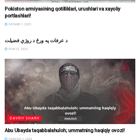
Pokiston armiyasining qotilliklari, urushlari va xayoliy
portlashlari!
OKTABR 1, 2025
DINIY YOZUVLAR
د عرفات په ورځ د روژې فضیلت
IYUN 27, 2023
DAVRIY SHARH
Abu Ubayda taqabbalahuloh; ummatning haqiqiy ovozi!
YANVAR 1, 2026