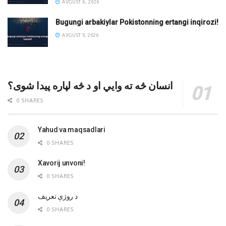
AVGUST 6, 2026
Bugungi arbakiylar Pokistonning ertangi inqirozi!
AVGUST 5, 2026
انسان څه ته وایي او د څه لپاره پیدا شوی؟
0 SHARES
Yahud va maqsadlari
0 SHARES
Xavorij unvoni!
0 SHARES
‌د روژې تعریف
0 SHARES