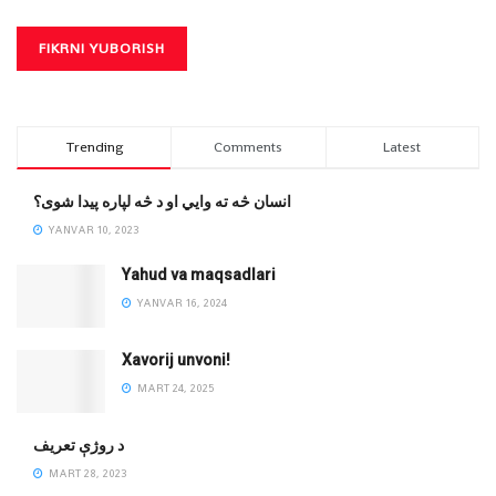
Trending
Comments
Latest
انسان څه ته وایي او د څه لپاره پیدا شوی؟
YANVAR 10, 2023
Yahud va maqsadlari
YANVAR 16, 2024
Xavorij unvoni!
MART 24, 2025
‌د روژې تعریف
MART 28, 2023