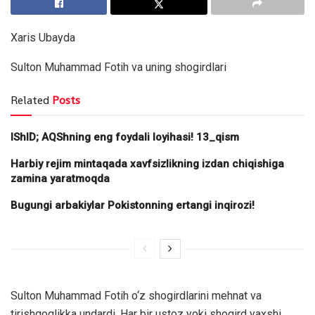
Xaris Ubayda
Sulton Muhammad Fotih va uning shogirdlari
Related
Posts
IShID; AQShning eng foydali loyihasi! 13_qism
Harbiy rejim mintaqada xavfsizlikning izdan chiqishiga
zamina yaratmoqda
Bugungi arbakiylar Pokistonning ertangi inqirozi!
Sulton Muhammad Fotih o‘z shogirdlarini mehnat va
tirishqoqlikka undardi. Har bir ustoz yoki shogird yaxshi