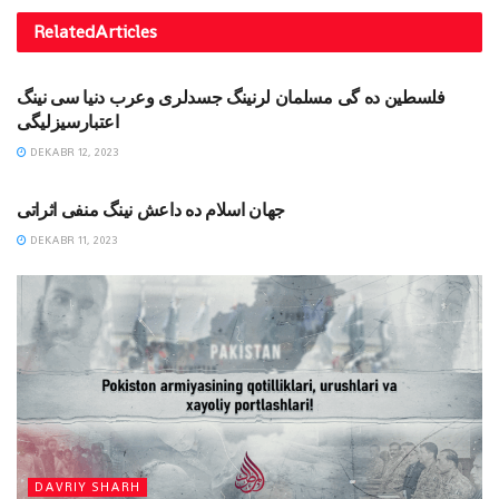
Related
Articles
MAQOLALAR
فلسطین ده گی مسلمان لرنینگ جسدلری وعرب دنیا سی نینگ
اعتبارسیزلیگی
DEKABR 12, 2023
MAQOLALAR
جهان اسلام ده داعش نینگ منفی اثراتی
DEKABR 11, 2023
DAVRIY SHARH