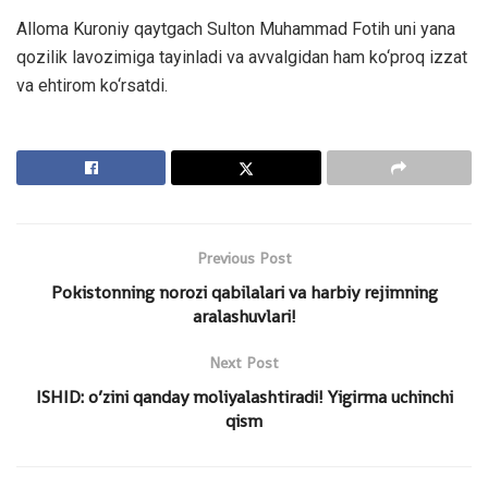
Alloma Kuroniy qaytgach Sulton Muhammad Fotih uni yana
qozilik lavozimiga tayinladi va avvalgidan ham ko‘proq izzat
va ehtirom ko‘rsatdi.
Previous Post
Pokistonning norozi qabilalari va harbiy rejimning
aralashuvlari!
Next Post
ISHID: o’zini qanday moliyalashtiradi! Yigirma uchinchi
qism