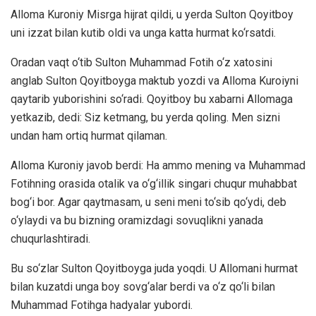
Alloma Kuroniy Misrga hijrat qildi, u yerda Sulton Qoyitboy
uni izzat bilan kutib oldi va unga katta hurmat ko‘rsatdi.
Oradan vaqt o‘tib Sulton Muhammad Fotih o‘z xatosini
anglab Sulton Qoyitboyga maktub yozdi va Alloma Kuroiyni
qaytarib yuborishini so‘radi. Qoyitboy bu xabarni Allomaga
yetkazib, dedi: Siz ketmang, bu yerda qoling. Men sizni
undan ham ortiq hurmat qilaman.
Alloma Kuroniy javob berdi: Ha ammo mening va Muhammad
Fotihning orasida otalik va o‘g‘illik singari chuqur muhabbat
bog‘i bor. Agar qaytmasam, u seni meni to‘sib qo‘ydi, deb
o‘ylaydi va bu bizning oramizdagi sovuqlikni yanada
chuqurlashtiradi.
Bu so‘zlar Sulton Qoyitboyga juda yoqdi. U Allomani hurmat
bilan kuzatdi unga boy sovg‘alar berdi va o‘z qo‘li bilan
Muhammad Fotihga hadyalar yubordi.