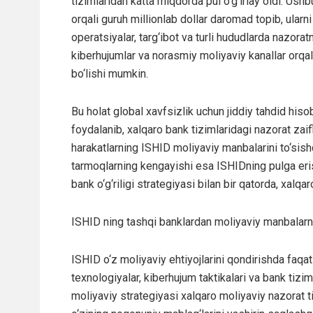
tizimlaridan katta miqdorda pul o‘g‘irlay oldi. Ushb
orqali guruh millionlab dollar daromad topib, ularni
operatsiyalar, targ‘ibot va turli hududlarda nazora
kiberhujumlar va norasmiy moliyaviy kanallar orqa
bo‘lishi mumkin.
Bu holat global xavfsizlik uchun jiddiy tahdid hiso
foydalanib, xalqaro bank tizimlaridagi nazorat zai
harakatlarning ISHID moliyaviy manbalarini to‘sish
tarmoqlarning kengayishi esa ISHIDning pulga eri
bank o‘g‘riligi strategiyasi bilan bir qatorda, xalq
ISHID ning tashqi banklardan moliyaviy manbalarni 
ISHID o‘z moliyaviy ehtiyojlarini qondirishda faq
texnologiyalar, kiberhujum taktikalari va bank tizi
moliyaviy strategiyasi xalqaro moliyaviy nazorat t