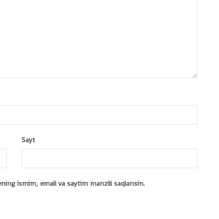
Sayt
ening ismim, email va saytim manzili saqlansin.