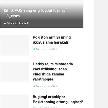
IShID; AQShning eng foydali loyihasi!
13_qism
AVGUST 8, 2026
Pokiston armiyasining
ikkiyuzlama harakati
AVGUST 6, 2026
Harbiy rejim mintaqada
xavfsizlikning izdan
chiqishiga zamina
yaratmoqda
AVGUST 6, 2026
Bugungi arbakiylar
Pokistonning ertangi inqirozi!