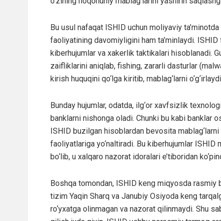
o‘zining noqonuniy mablag‘larini yashirin saqlashga
Bu usul nafaqat ISHID uchun moliyaviy ta’minotda
faoliyatining davomiyligini ham ta’minlaydi. ISHID 
kiberhujumlar va xakerlik taktikalari hisoblanadi. G
zaifliklarini aniqlab, fishing, zararli dasturlar (m
kirish huquqini qo‘lga kiritib, mablag‘larni o‘g‘irlaydi
Bunday hujumlar, odatda, ilg‘or xavfsizlik texnolog
banklarni nishonga oladi. Chunki bu kabi banklar o
ISHID buzilgan hisoblardan bevosita mablag‘larni y
faoliyatlariga yo‘naltiradi. Bu kiberhujumlar ISHI
bo‘lib, u xalqaro nazorat idoralari e’tiboridan ko‘pi
Boshqa tomondan, ISHID keng miqyosda rasmiy bo‘
tizim Yaqin Sharq va Janubiy Osiyoda keng tarqalga
ro‘yxatga olinmagan va nazorat qilinmaydi. Shu sab