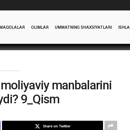
MAQOLALAR
OLIMLAR
UMMATNING SHAXSIYATLARI
ISHLA
 moliyaviy manbalarini
aydi? 9_Qism
Share on Twitter