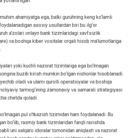
 yo‘naltirilgan.
 muhim ahamiyatga ega, balki guruhning keng ko‘lamli
foydalanadigan asosiy usullardan biri bu ilg‘or
uruh a’zolari onlayn bank tizimlaridagi xavfsizlik
alware) va boshqa kiber vositalar orqali hisob ma’lumotlariga
.
iyalari yoki kuchli nazorat tizimlariga ega bo‘lmagan
songina buzib kirish mumkin bo‘lgan nishonlar hisoblanadi.
echib oladi va ularni qurolli operatsiyalar va boshqa
D moliyaviy tarmog‘ining zamonaviy va samarali strategiyasi
ncha chetda qoladi.
lmagan pul o‘tkazish tizimidan ham foydalanadi. Bu
n bo‘lib, rasmiy bank tizimlaridan farqli ravishda
abli uni xalqaro idoralar tomonidan aniqlash va nazorat