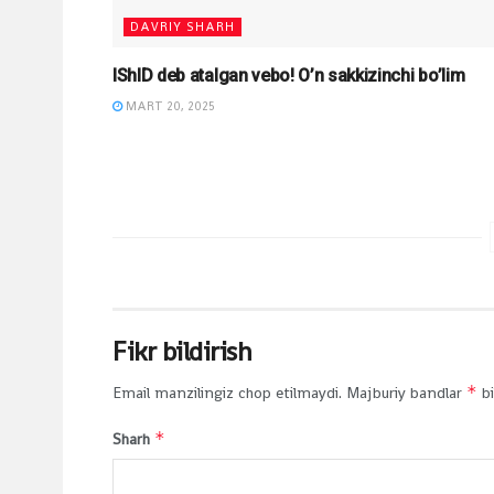
DAVRIY SHARH
IShID deb atalgan vebo! O’n sakkizinchi bo’lim
MART 20, 2025
Fikr bildirish
*
Email manzilingiz chop etilmaydi.
Majburiy bandlar
bi
*
Sharh