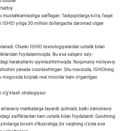
u usullar
 harbiy
tni mustahkamlashga sarflagan. Tadqiqotlarga ko‘ra, faqat
li ISHID yiliga 30 million dollargacha daromad olgan
blanadi. Chunki ISHID texnologiyalardan ustalik bilan
fliklaridan foydalanmoqda. Bu esa xalqaro sa’y-
dagi harakatlarini qiyinlashtirmoqda. Noqonuniy moliyaviy
shishini yanada osonlashtirgan. Shu mavzuda, ISHIDning
aro miqyosda ko‘plab real misollar ham o‘rganilgan.
o‘g‘irlash strategiyasi
at an’anaviy manbalarga tayanib qolmadi, balki zamonaviy
midagi zaifliklardan ham ustalik bilan foydalandi. Guruhning
izimlariga bosim o‘tkazishga, bir vaqtning o‘zida esa