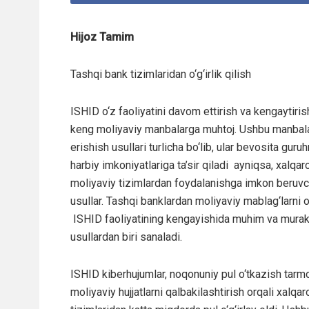
Hijoz Tamim
Tashqi bank tizimlaridan o‘g‘irlik qilish
ISHID o‘z faoliyatini davom ettirish va kengaytiri
keng moliyaviy manbalarga muhtoj. Ushbu manbal
erishish usullari turlicha bo‘lib, ular bevosita guru
harbiy imkoniyatlariga ta’sir qiladi ayniqsa, xalqar
moliyaviy tizimlardan foydalanishga imkon beruvc
usullar. Tashqi banklardan moliyaviy mablag‘larni o‘
ISHID faoliyatining kengayishida muhim va mura
usullardan biri sanaladi.
ISHID kiberhujumlar, noqonuniy pul o‘tkazish tarmo
moliyaviy hujjatlarni qalbakilashtirish orqali xalqa