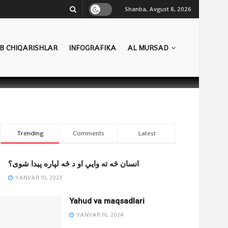
Shanba, Avgust 8, 2026
B CHIQARISHLAR
INFOGRAFIKA
AL MURSAD
Trending
Comments
Latest
انسان څه ته وایي او د څه لپاره پیدا شوی؟
YANVAR 10, 2023
Yahud va maqsadlari
YANVAR 16, 2024