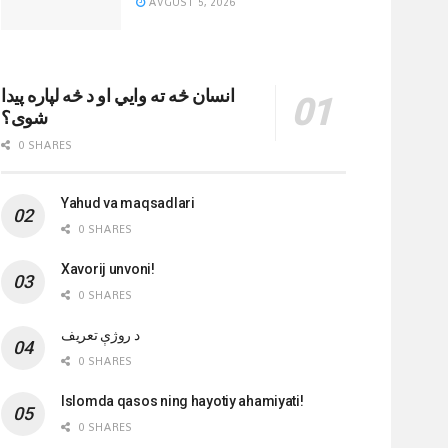
AVGUST 5, 2026
انسان څه ته وایي او د څه لپاره پیدا
شوی؟
0 SHARES
Yahud va maqsadlari
0 SHARES
Xavorij unvoni!
0 SHARES
‌د روژې تعریف
0 SHARES
Islomda qasos ning hayotiy ahamiyati!
0 SHARES