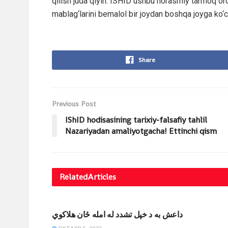
qilish juda qiyin. ISHID ushbu norasmiy tarmoq or
mablag‘larini bemalol bir joydan boshqa joyga ko‘c
Share
Previous Post
IShID hodisasining tarixiy-falsafiy tahlil
Nazariyadan amaliyotgacha! Ettinchi qism
Related
Articles
MAQOLALAR
داعش به د خپل تشدد له امله ځان هلاکوي