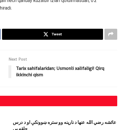
qali hech qanday kuzatuv izlari qoldirmasdan, o‘z
hiradi.
Tweet
Next Post
Tarix sahifalaridan; Usmonli xalifaligi! Qirq
ikkinchi qism
DINIY YOZUVLAR
عائشه رضي الله عنها د نارينه وو ستره ښوونکې او د درس
حلقه يې