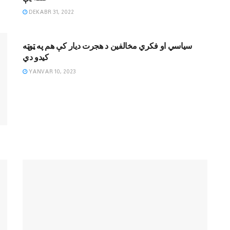
DEKABR 31, 2022
DAVRIY SHARH
سیاسي او فکري مخالفین د هجرت دیار کې هم په ټوټه
کیدو دي
YANVAR 10, 2023