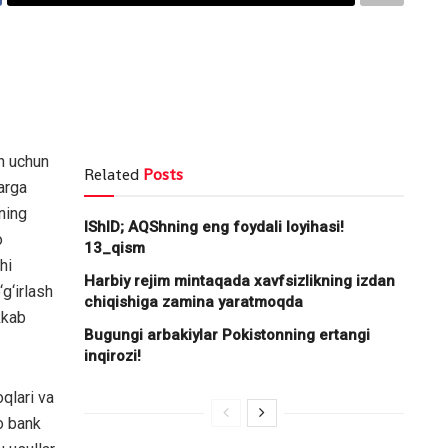
sh uchun
Related
Posts
arga
hning
IShID; AQShning eng foydali loyihasi!
o
13_qism
hi
Harbiy rejim mintaqada xavfsizlikning izdan
g‘irlash
chiqishiga zamina yaratmoqda
kkab
Bugungi arbakiylar Pokistonning ertangi
inqirozi!
qlari va
ro bank