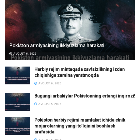
Pokiston armiyasining ikkiyuzlama harakati
AVGUST 6, 2026
Harbiy rejim mintaqada xavfsizlikning izdan
chiqishiga zamina yaratmoqda
AVGUST 6, 2026
Bugungi arbakiylar Pokistonning ertangi inqirozi!
AVGUST 5, 2026
Pokiston harbiy rejimi mamlakat ichida etnik
mojarolarning yangi to‘lqinini boshlash
arafasida
AVGUST 5, 2026