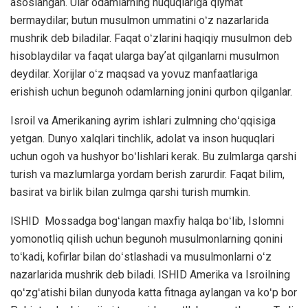
asoslangan. Ular odamlarning huquqlariga qiymat
bermaydilar; butun musulmon ummatini oʻz nazarlarida
mushrik deb biladilar. Faqat oʻzlarini haqiqiy musulmon deb
hisoblaydilar va faqat ularga bayʼat qilganlarni musulmon
deydilar. Xorijlar oʻz maqsad va yovuz manfaatlariga
erishish uchun begunoh odamlarning jonini qurbon qilganlar.
Isroil va Amerikaning ayrim ishlari zulmning choʻqqisiga
yetgan. Dunyo xalqlari tinchlik, adolat va inson huquqlari
uchun ogoh va hushyor boʻlishlari kerak. Bu zulmlarga qarshi
turish va mazlumlarga yordam berish zarurdir. Faqat bilim,
basirat va birlik bilan zulmga qarshi turish mumkin.
ISHID Mossadga bogʻlangan maxfiy halqa boʻlib, Islomni
yomonotliq qilish uchun begunoh musulmonlarning qonini
toʻkadi, kofirlar bilan doʻstlashadi va musulmonlarni oʻz
nazarlarida mushrik deb biladi. ISHID Amerika va Isroilning
qoʻzgʻatishi bilan dunyoda katta fitnaga aylangan va koʻp bor