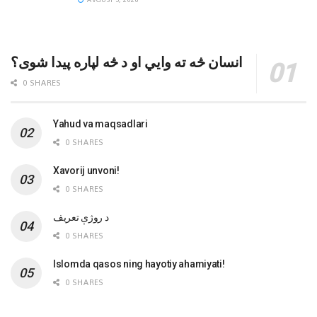
انسان څه ته وایي او د څه لپاره پیدا شوی؟
0 SHARES
Yahud va maqsadlari
0 SHARES
Xavorij unvoni!
0 SHARES
‌د روژې تعریف
0 SHARES
Islomda qasos ning hayotiy ahamiyati!
0 SHARES