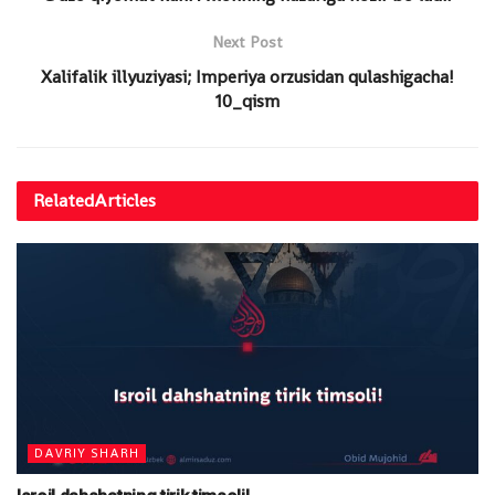
Next Post
Xalifalik illyuziyasi; Imperiya orzusidan qulashigacha!
10_qism
Related
Articles
DAVRIY SHARH