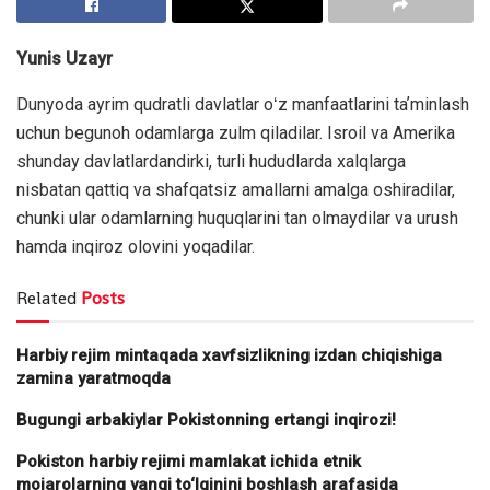
Yunis Uzayr
Dunyoda ayrim qudratli davlatlar oʻz manfaatlarini taʼminlash
uchun begunoh odamlarga zulm qiladilar. Isroil va Amerika
shunday davlatlardandirki, turli hududlarda xalqlarga
nisbatan qattiq va shafqatsiz amallarni amalga oshiradilar,
chunki ular odamlarning huquqlarini tan olmaydilar va urush
hamda inqiroz olovini yoqadilar.
Related
Posts
Harbiy rejim mintaqada xavfsizlikning izdan chiqishiga
zamina yaratmoqda
Bugungi arbakiylar Pokistonning ertangi inqirozi!
Pokiston harbiy rejimi mamlakat ichida etnik
mojarolarning yangi to‘lqinini boshlash arafasida