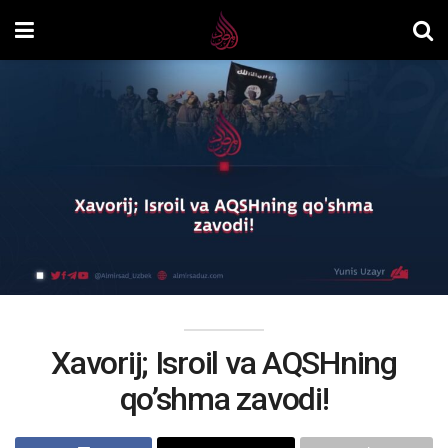
Xavorij; Isroil va AQSHning
qo’shma zavodi!