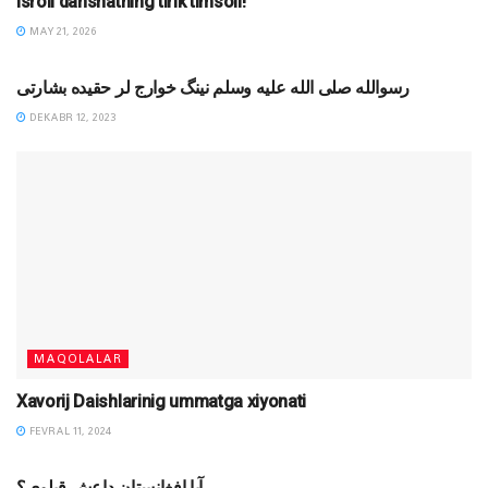
Isroil dahshatning tirik timsoli!
MAY 21, 2026
MAQOLALAR
رسوالله صلی الله علیه وسلم نینگ خوارج لر حقیده بشارتی
DEKABR 12, 2023
MAQOLALAR
Xavorij Daishlarinig ummatga xiyonati
FEVRAL 11, 2024
MAQOLALAR
آيا افغانستان داعش قبلوي؟