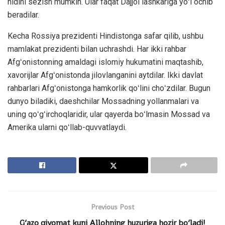
hidini sezish mumkin. Ular faqat Dajjol lashkariga yoʻl ochib
beradilar.
Kecha Rossiya prezidenti Hindistonga safar qilib, ushbu
mamlakat prezidenti bilan uchrashdi. Har ikki rahbar
Afgʻonistonning amaldagi islomiy hukumatini maqtashib,
xavorijlar Afgʻonistonda jilovlanganini aytdilar. Ikki davlat
rahbarlari Afgʻonistonga hamkorlik qoʻlini choʻzdilar. Bugun
dunyo biladiki, daeshchilar Mossadning yollanmalari va
uning qoʻgʻirchoqlaridir, ular qayerda boʻlmasin Mossad va
Amerika ularni qoʻllab-quvvatlaydi.
Previous Post
G‘azo qiyomat kuni Allohning huzuriga hozir bo‘ladi!