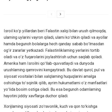
Isroil koʻp yillardan beri Falastin xalqi bilan urush qilmoqda;
ularning uylarini vayron qiladi, ularni koʻchkin qiladi va ayollar
hamda begunoh bolalarga hech qanday sabab boʻlmasdan
ogʻir zararlar yetkazadi. Falastinliklarning yerlarini tortib
oladi va oʻz fuqarolarini joylashtirish uchun saqlab qoladi.
Amerika ham Isroilni qoʻllab-quvvatlaydi va dunyoda
urushlarning qamrovini kengaytiradi. Bu davlat qurol, pul va
siyosat vositalari bilan xalqlarning huquqlarini amalga
oshishiga toʻsqinlik qilib, ayrim hukumatlarni oʻz manfaatlari
yoʻlida bosim ostiga oladi. Bu esa begunoh odamlarning
hayotini jiddiy xavflarga duchor qiladi.
Xorijlarning siyosati zoʻravonlik, kuch va qon toʻkishga