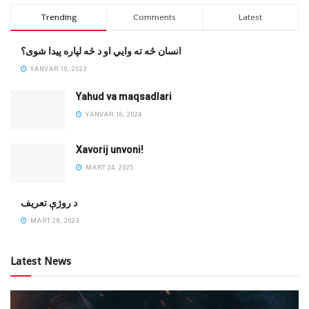
Trending
Comments
Latest
انسان څه ته وایي او د څه لپاره پیدا شوی؟
YANVAR 10, 2023
Yahud va maqsadlari
YANVAR 16, 2024
Xavorij unvoni!
MART 24, 2025
‌د روژې تعریف
MART 28, 2023
Latest News