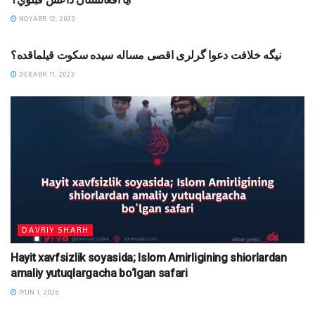
NOYABR 12, 2023
MAQOLALAR
نیگه خلافت دعوا گرلری اقصی مساله سیده سکوت قیلماقده؟
DEKABR 11, 2023
DAVRIY SHARH
Hayit xavfsizlik soyasida; Islom Amirligining shiorlardan
amaliy yutuqlargacha bo‘lgan safari
IYUN 1, 2026