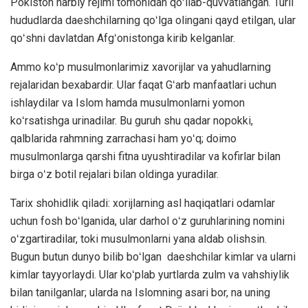
Pokiston harbiy rejimi tomonidan qoʻllab-quvvatlangan. Turli
hududlarda daeshchilarning qoʻlga olingani qayd etilgan, ular
qoʻshni davlatdan Afgʻonistonga kirib kelganlar.
Ammo koʻp musulmonlarimiz xavorijlar va yahudlarning
rejalaridan bexabardir. Ular faqat Gʻarb manfaatlari uchun
ishlaydilar va Islom hamda musulmonlarni yomon
koʻrsatishga urinadilar. Bu guruh shu qadar nopokki,
qalblarida rahmning zarrachasi ham yoʻq; doimo
musulmonlarga qarshi fitna uyushtiradilar va kofirlar bilan
birga oʻz botil rejalari bilan oldinga yuradilar.
Tarix shohidlik qiladi: xorijlarning asl haqiqatlari odamlar
uchun fosh boʻlganida, ular darhol oʻz guruhlarining nomini
oʻzgartiradilar, toki musulmonlarni yana aldab olishsin.
Bugun butun dunyo bilib boʻlgan daeshchilar kimlar va ularni
kimlar tayyorlaydi. Ular koʻplab yurtlarda zulm va vahshiylik
bilan tanilganlar; ularda na Islomning asari bor, na uning