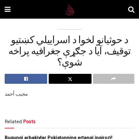
د حوثیانو لخوا د اسراییلي کښتیو
توقیف، آیا د جګړې جغرافیه پراخه
شوې؟
مجیب أحمد
Related
Posts
Bugungi arbakiylar Pokistonning ertangi inqirozi!