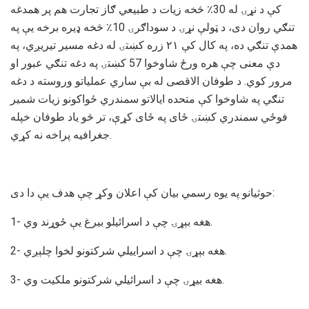
کې د نړۍ له 30٪ څخه زیات د طبیعي ګاز تجارت هم پر همدغه
تنګي روان دی، د ټولې نړۍ د سوداګرۍ 10٪ څخه ډیره برخه یې په
همدې تنګي ده، په کال کې ۲۱ زره کښتۍ له دغه مسیر تیریږي، په
دې معنی چې هره ورځ شاوخوا 57 کښتۍ په دغه تنګي عبور او
مرور کوي. د طوفان الاقصی له بې ساري عملیاتو وروسته د دغه
تنګي په شاوخوا کې متحده ایالاتو سمندري ځواکونو زیات شمیر
فوځي سمندري کښتۍ ځای په ځای کړې، تر څو یاد طوفان خپله
جغرافیه پراخه نه کړي.
حوثیانو په یوه رسمي بیان کې اعلان وکړ چې هدف یې دا دی:
1- هغه بېړۍ چې د اسرائيلو بيرغ يې ځوړند وي.
2- هغه بېړۍ چې د اسراييلي شركتونو لخوا چلېږي.
3- هغه بیړۍ چې د اسرائیلي شرکتونو ملکیت وي.