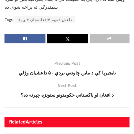
سمندرګي ته پراخه شوې ده.
#داعش #مهم #افغانستان #نړۍ
Tags:
Previous Post
نایجیریا کې د ماین چاودنې نږدې ۵۰ داعشیان وژلي
Next Post
د افغان او پاکستاني حکومتونو ستونزه چېرته ده؟
Related
Articles