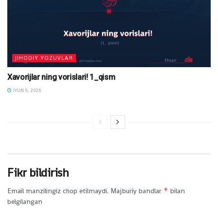
JIHODIY YOZUVLAR
Xavorijlar ning vorislari! 1_qism
IYUN 9, 2026
Fikr bildirish
*
Email manzilingiz chop etilmaydi.
Majburiy bandlar
bilan
belgilangan