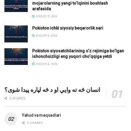
mojarolarning yangi to‘lqinini boshlash
arafasida
AVGUST 5, 2026
Pokiston ichki siyosiy beqarorlik sari
AVGUST 4, 2026
Pokiston siyosatchilarining o‘z rejimiga bo‘lgan
ishonchsizligi eng yuqori cho‘qqiga yetdi
AVGUST 4, 2026
انسان څه ته وایي او د څه لپاره پیدا شوی؟
0 SHARES
Yahud va maqsadlari
0 SHARES