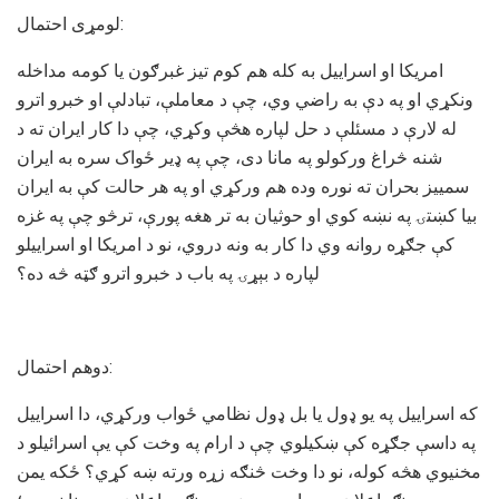
لومړی احتمال:
امریکا او اسراییل به کله هم کوم تیز غبرګون یا کومه مداخله
ونکړي او په دې به راضي وي، چې د معاملې، تبادلې او خبرو اترو
له لارې د مسئلې د حل لپاره هڅې وکړي، چې دا کار ایران ته د
شنه څراغ ورکولو په مانا دی، چې په ډیر ځواک سره به ایران
سمییز بحران ته نوره وده هم ورکړي او په هر حالت کې به ایران
بیا کښتۍ په نښه کوي او حوثیان به تر هغه پورې، ترڅو چې په غزه
کې جګړه روانه وي دا کار به ونه دروي، نو د امریکا او اسراییلو
لپاره د بېړۍ په باب د خبرو اترو ګټه څه ده؟
دوهم احتمال:
که اسراییل په یو ډول یا بل ډول نظامي ځواب ورکړي، دا اسراییل
په داسې جګړه کې ښکیلوي چې د ارام په وخت کې یې اسرائیلو د
مخنیوي هڅه کوله، نو دا وخت څنګه زړه ورته ښه کړي؟ ځکه یمن