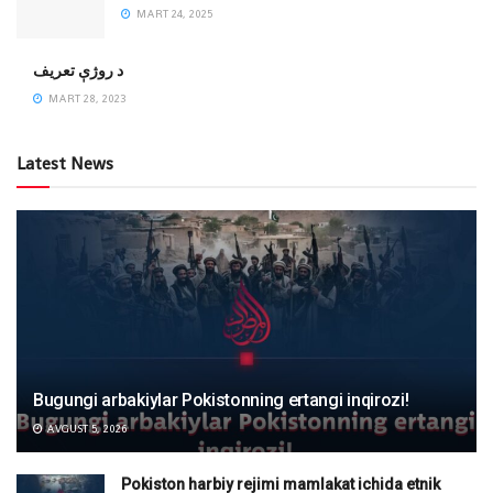
MART 24, 2025
‌د روژې تعریف
MART 28, 2023
Latest News
Bugungi arbakiylar Pokistonning ertangi inqirozi!
AVGUST 5, 2026
Pokiston harbiy rejimi mamlakat ichida etnik