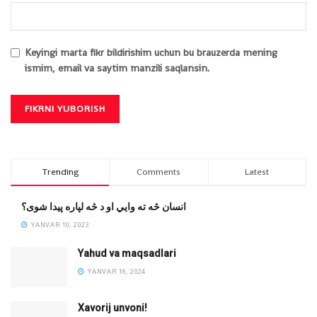
Keyingi marta fikr bildirishim uchun bu brauzerda mening
ismim, email va saytim manzili saqlansin.
Trending
Comments
Latest
انسان څه ته وایي او د څه لپاره پیدا شوی؟
YANVAR 10, 2023
Yahud va maqsadlari
YANVAR 16, 2024
Xavorij unvoni!