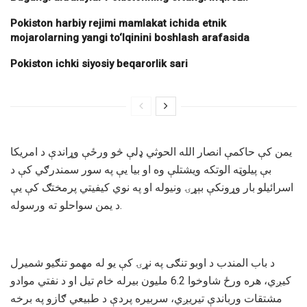
Pokiston harbiy rejimi mamlakat ichida etnik
mojarolarning yangi to‘lqinini boshlash arafasida
Pokiston ichki siyosiy beqarorlik sari
یمن کې حاکمې انصار الله الحوثي ډلې څو ورځې وړاندې د امریکا
بې پیلوټه الوتکه ویشتلې وه او بیا یې په سور سمندرګي کې د
اسرائیلو بار وړونکې بېړۍ ونیوله او په نوي کیفیتي پرمختګ کې یې
د یمن سواحلو ته ورسوله.
د باب المندب د اوبو تنګی په نړۍ کې یو له مهمو تنګیو شمیرل
کیږي، هره ورځ شاوخوا 6.2 ملیون بیرله خام تیل او د نفتي موادو
مشتقات ورباندې تیریږي، سربیره پردې د طبیعي ګازو په برخه