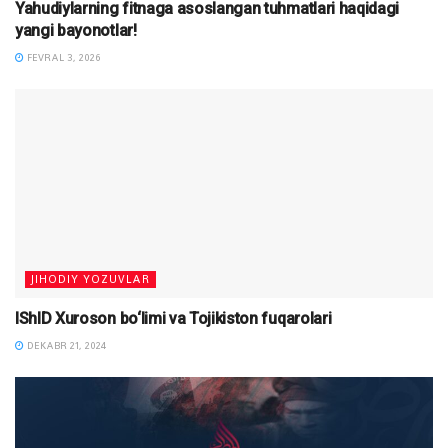
Yahudiylarning fitnaga asoslangan tuhmatlari haqidagi
yangi bayonotlar!
FEVRAL 3, 2026
JIHODIY YOZUVLAR
IShID Xuroson bo‘limi va Tojikiston fuqarolari
DEKABR 21, 2024