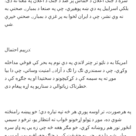
سره د جنګ اعلان د حماس پر ضد د جنګ د اعلان په معنا نه دی؛
بلکې اسراییل په دې ښه پوهیږي، چې په صنعا د بمبارۍ صحنې به
نه وي نشر، چې د ایران لخوا به پر غزې د بمبارۍ صحنې خپرې
شي.
درېیم احتمال:
امریکا به د ناټو تر چتر لاندې په دې نوم په بحر کې فوځي مداخله
وکړي، چې د سمندري تګ را تګ د آزادۍ امنیت وساتي، چې دا بیا
موږ ته په سیمه کې د کړکیچونو د سختیدا او په جګړه کې د
خطرناک زیاتوالي د سناریو په اړه پیغام دی.
په هرصورت، تر اوسه پورې هر څه تپه تیاره دي؛ خو پیښه رامنځته
شوې ده، موږ د ټولو اړخونو ځواب ته انتظار یو، ترڅو د سیمې
انځور نور هم روښانه کړي، خو مګر هغه څه چې زه یې په ډاډ سره
ویلی شم دا دي، چې په حقیقت کې د جنګ جغرافیه یمن او سره