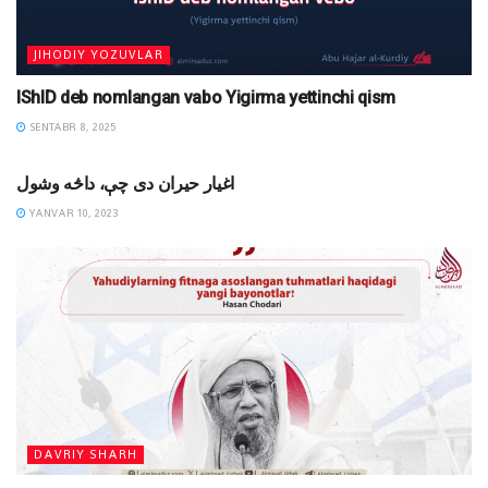
JIHODIY YOZUVLAR
IShID deb nomlangan vabo Yigirma yettinchi qism
SENTABR 8, 2025
DAVRIY SHARH
اغیار حیران دی چې، داڅه وشول
YANVAR 10, 2023
DAVRIY SHARH