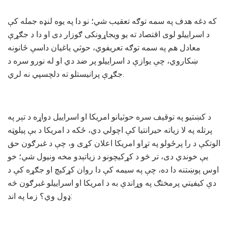
که دغه هدف په سمه توګه تعقیب شي؛ نو دا په یوه لنډه جمله کې
د اسراییلو لوی اقتصاد ته یو ویجاړونکی ګوزار دی او دا د جګړې
معادل هم په سمه توګه تعریفوي، حوثي یاغیان داسې ځانونه
ښکاروي، چې یوازې د اسراییلو پر ضد دي او له نورو سره د
جګړې پرانیستلو ته دلچسپي نه لري.
د کښتیو په توقیف سره حوثيانو امریکا او اسراییل دواړه د تېر په
پرتله په لا زیاته حیرانتیا کې اچولي دي، ځکه د امریکا د بې پیلوټه
الوتکې د را پرځولو په تړاو امریکا اعلان کړی و، چې د غبرګون حق
یې خوندي دی، تر څو د کړکیچونو د زیاتېدو مخه ونیول شي؛ خو
اوس پوښتنه دا ده، چې په سیمه کې دا روان کړکیچ او جګړه کې د
دې کیفیتي پرمختګ په وړاندې به د امریکا او اسراییلو غبرګون څه
ډول وي؟ زما په اند: