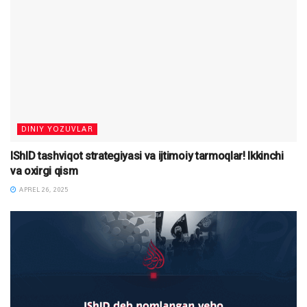
DINIY YOZUVLAR
IShID tashviqot strategiyasi va ijtimoiy tarmoqlar! Ikkinchi
va oxirgi qism
APREL 26, 2025