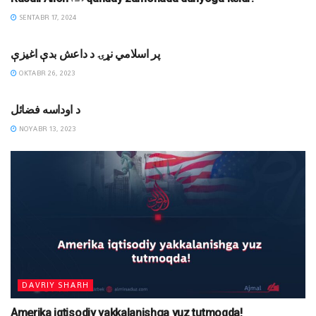
SENTABR 17, 2024
MAQOLALAR
پر اسلامي نړۍ د داعش بدې اغیزې
OKTABR 26, 2023
DINIY YOZUVLAR
د اوداسه فضائل
NOYABR 13, 2023
DAVRIY SHARH
Amerika iqtisodiy yakkalanishga yuz tutmoqda!