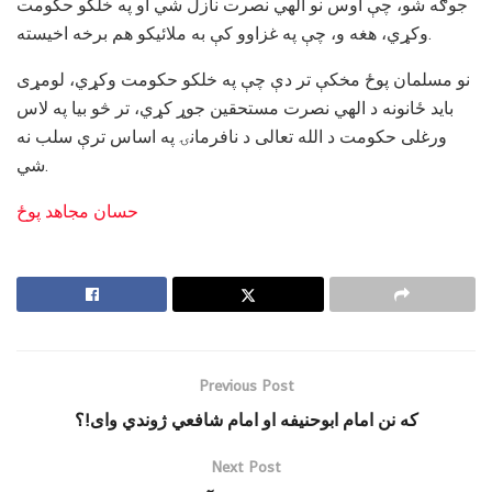
جوګه شو، چې اوس نو الهي نصرت نازل شي او په خلکو حکومت
وکړي، هغه و، چې په غزاوو کې به ملائيکو هم برخه اخيسته.
نو مسلمان پوځ مخکې تر دې چې په خلکو حکومت وکړي، لومړی
بايد ځانونه د الهي نصرت مستحقين جوړ کړي، تر څو بيا په لاس
ورغلی حکومت د الله تعالی د نافرمانۍ په اساس ترې سلب نه
شي.
حسان مجاهد
پوځ
Previous Post
که نن امام ابوحنيفه او امام شافعي ژوندي وای!؟
Next Post