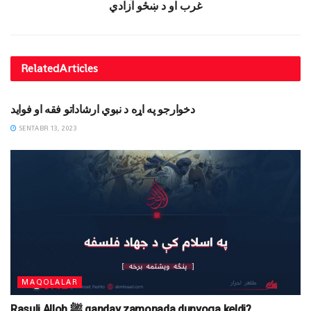
غرب او د ښځو آﺯادي
Related
Articles
DINIY YOZUVLAR
دخوارجو په اړه د نبوي ارشاداتو فقه او فواید
SENTABR 13, 2023
MAQOLALAR
Rasuli Alloh ﷺ qanday zamonada dunyoga keldi?