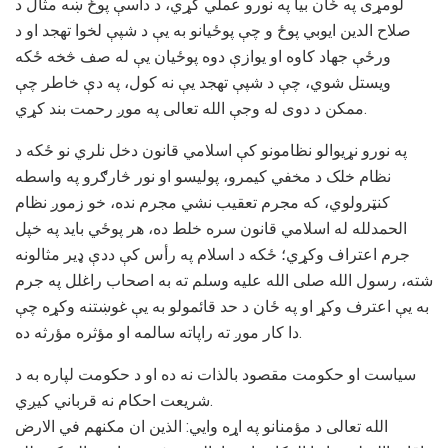
لومړی په ځان بيا په نورو عملي کړي، د داسې پوځ ښه مثال د
صلاح الدين ايوبي پوځ و چې پوځيانو به يې د شپې لخوا تهجد او د
ورځې جهاد کاوه او يوازې دوه پوځیان يې له صف څخه ځکه
ويستل شوي، چې د شپې تهجد يې نه کول، په دې خاطر چې
ممکن د دوی له وجې الله تعالی په موږ رحمت بند کړي.
په نورو نړیوالو نظامونو کې اسلامي قانون دخل نلري نو ځکه د
نظام خلک د مخفي کيمرو، پوليسو او نور څارګرو په واسطه
کنټرولوي، که مجرم تعقيب نشي مجرم نده، خو زموږ نظام
الحمدلله له اسلامي قانون سره خلط ده، هر پوځي بايد په خپل
جرم اعتراف وکړي؛ ځکه د اسلام په رأس کې ددې ډير مثالونه
شته، رسول الله صلی الله عليه وسلم ته به اصحاب راغلل په جرم
به يې اعترف وکړ او په ځان د حد قائمولو به يې غوښتنه وکړه چې
دا کار موږ ته راپاته سالمه او مؤثره مؤرثه ده.
سیاست او حکومت مقصود بالذات نه ده او د حکومت لپاره به د
شريعت احکام نه قرباني کيږي.
الله تعالی د مؤمنانو په اړه وايي: الذين ان مکنهم في الارض