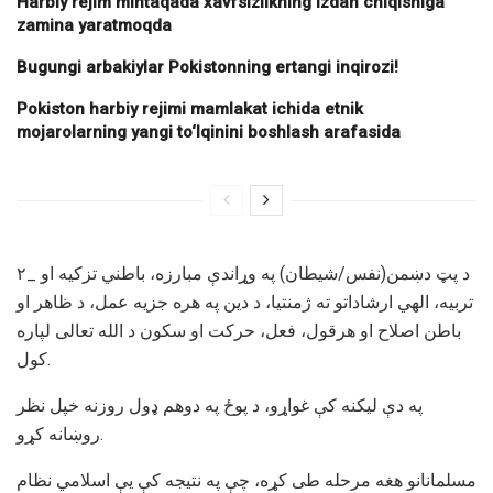
Harbiy rejim mintaqada xavfsizlikning izdan chiqishiga
zamina yaratmoqda
Bugungi arbakiylar Pokistonning ertangi inqirozi!
Pokiston harbiy rejimi mamlakat ichida etnik
mojarolarning yangi to‘lqinini boshlash arafasida
۲_ د پټ دښمن(نفس/شيطان) په وړاندې مبارزه، باطني تزکيه او
تربيه، الهي ارشاداتو ته ژمنتيا، د دين په هره جزيه عمل، د ظاهر او
باطن اصلاح او هرقول، فعل، حرکت او سکون د الله تعالی لپاره
کول.
په دې ليکنه کې غواړو، د پوځ په دوهم ډول روزنه خپل نظر
روښانه کړو.
مسلمانانو هغه مرحله طی کړه، چې په نتيجه کې يې اسلامي نظام