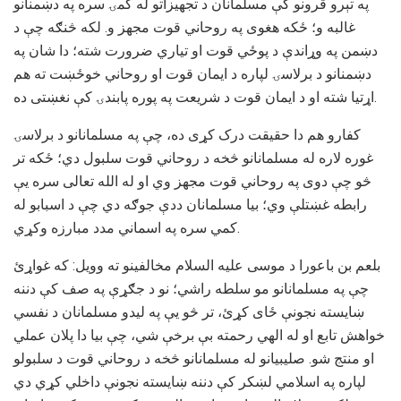
په تېرو قرونو کې مسلمانان د تجهيزاتو له کمۍ سره په دښمنانو
غالبه و؛ ځکه هغوی په روحاني قوت مجهز و. لکه څنګه چې د
دښمن په وړاندې د پوځي قوت او تياري ضرورت شته؛ دا شان په
دښمنانو د برلاسۍ لپاره د ايمان قوت او روحاني خوځښت ته هم
اړتيا شته او د ايمان قوت د شريعت په پوره پابندۍ کې نغښتی ده.
کفارو هم دا حقيقت درک کړی ده، چې په مسلمانانو د برلاسۍ
غوره لاره له مسلمانانو څخه د روحاني قوت سلبول دي؛ ځکه تر
څو چې دوی په روحاني قوت مجهز وي او له الله تعالی سره يې
رابطه غښتلې وي؛ بيا مسلمانان ددې جوګه دي چې د اسبابو له
کمي سره په اسماني مدد مبارزه وکړي.
بلعم بن باعورا د موسی علیه السلام مخالفينو ته وويل: که غواړئ
چې په مسلمانانو مو سلطه راشي؛ نو د جګړې په صف کې دننه
ښايسته نجونې ځای کړئ، تر څو يې په ليدو مسلمانان د نفسي
خواهش تابع او له الهي رحمته بې برخې شي، چې بيا دا پلان عملي
او منتج شو. صليبيانو له مسلمانانو څخه د روحاني قوت د سلبولو
لپاره په اسلامي لښکر کې دننه ښايسته نجونې داخلي کړي دي