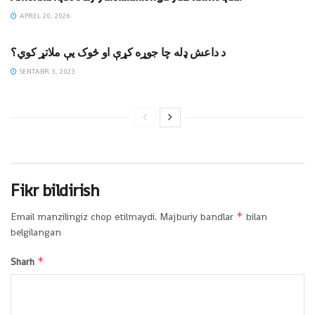
APREL 20, 2026
MAQOLALAR
د داعش ډله چا جوړه کړې او څوک يې ملاتړ کوي؟
SENTABR 3, 2023
Fikr bildirish
*
Email manzilingiz chop etilmaydi.
Majburiy bandlar
bilan
belgilangan
*
Sharh