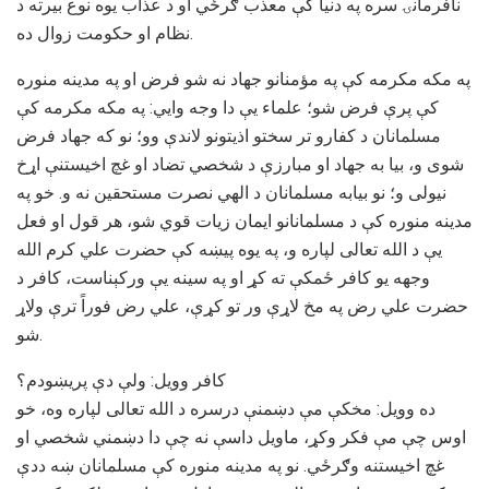
نافرمانۍ سره په دنيا کې معذب ګرځي او د عذاب يوه نوع بیرته د
نظام او حکومت زوال ده.
په مکه مکرمه کې په مؤمنانو جهاد نه شو فرض او په مدينه منوره
کې پرې فرض شو؛ علماء يې دا وجه وايي: په مکه مکرمه کې
مسلمانان د کفارو تر سختو اذيتونو لاندې وو؛ نو که جهاد فرض
شوی و، بيا به جهاد او مبارزې د شخصي تضاد او غچ اخيستنې اړخ
نيولی و؛ نو بيابه مسلمانان د الهي نصرت مستحقين نه و. خو په
مدينه منوره کې د مسلمانانو ايمان زيات قوي شو، هر قول او فعل
يې د الله تعالی لپاره و، په يوه پيښه کې حضرت علي کرم الله
وجهه يو کافر ځمکې ته کړ او په سینه يې ورکېناست، کافر د
حضرت علي رض په مخ لاړې ور تو کړې، علي رض فوراً ترې ولاړ
شو.
کافر وويل: ولې دې پريښودم؟
ده وویل: مخکې مې دښمنې درسره د الله تعالی لپاره وه، خو
اوس چې مې فکر وکړ، ماويل داسې نه چې دا دښمني شخصي او
غچ اخيستنه وګرځي. نو په مدينه منوره کې مسلمانان ښه ددې