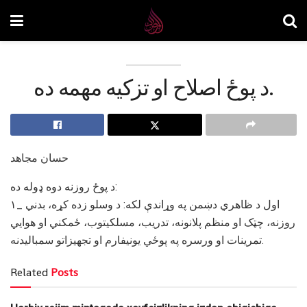
د پوځ اصلاح او تزکيه مهمه ده.
حسان مجاهد
د پوځ روزنه دوه ډوله ده:
۱_ اول د ظاهري دښمن په وړاندې لکه: د وسلو زده کړه، بدني
روزنه، چټک او منظم پلانونه، تدريب، مسلکيتوب، ځمکني او هوايي
تمرينات او ورسره په پوځي يونيفارم او تجهيزاتو سمباليدنه.
Related
Posts