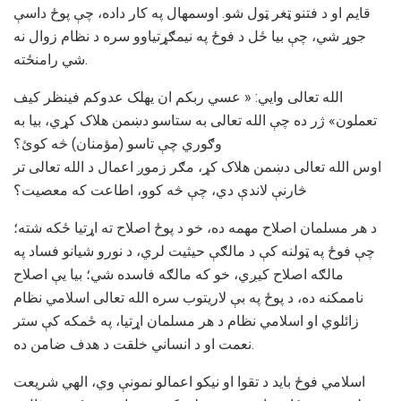
قایم او د فتنو ټغر ټول شو. اوسمهال په کار داده، چې پوځ داسې
جوړ شي، چې بيا ځل د فوځ په نيمګړتياوو سره د نظام زوال نه
شي رامنځته.
الله تعالی وايي: « عسي ربکم ان يهلک عدوکم فينظر کيف
تعملون» ژر ده چې الله تعالی به ستاسو دښمن هلاک کړي، بیا به
وګوري چې تاسو (مؤمنان) څه کوئ؟
اوس الله تعالی دښمن هلاک کړ، مګر زموږ اعمال د الله تعالی تر
څارنې لاندې دي، چې څه کوو، اطاعت که معصيت؟
د هر مسلمان اصلاح مهمه ده، خو د پوځ اصلاح ته اړتيا ځکه شته؛
چې فوځ په ټولنه کې د مالګې حيثيت لري، د نورو شیانو فساد په
مالګه اصلاح کيږي، خو که مالګه فاسده شي؛ بيا يې اصلاح
ناممکنه ده، د پوځ په بې لاريتوب سره الله تعالی اسلامي نظام
زائلوي او اسلامي نظام د هر مسلمان اړتيا، په ځمکه کې ستر
نعمت او د انساني خلقت د هدف ضامن ده.
اسلامي فوځ بايد د تقوا او نيکو اعمالو نمونې وي، الهي شريعت