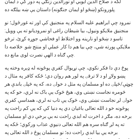
لکه د صلاح الدين ايوبي او نورالدين زنګي په دور کې د ايمان
پلورونکو (ښځو او ايمان جنګونه) داستان يې ښه بیلګه ده.
نمرود چې ابراهيم عليه السلام په منجنيق کې اور ته غورځول؛ نو
منجنيق ملایکو ونيول، بيا شيطان راغی او نمروديانو ته يې وويل:
تاسو د ښځو او نارينه وو اختلاط او فحاشي جوړه کړئ، ترڅو
ملايکې پورته شي، چې بیا هم دا کار عملي او منتج شو. خلاصه دا
چې ګناه د الهې نصرت لوی مانع ده.
پوځ دې دا فکر نکوي، چې نړیوال کفري پوځونه له ډېره وخته په
پښو ولاړ او د لا ترقۍ په لور هم روان دي؛ ځکه کافر په مثال د
چوټې/څپلۍ ده او مسلمان په مثل د خولۍ ده، که په څپلۍ باندې هر
څومره نجاست نښتی وي، هیڅ څوک يې باک نه لري، خو که په
خولۍ لږ نجاست نښتی وي، څوک يې تاب نه لري، همداسې کفري
پوځونه خو د الله تعالی باغيان دي په دنیا کې که يې کم راحت په
برخه ده، مګر د اخرت له ابدي راحت نه بې برخې دي او مسلمان
ته په لږ ګناه سره هم الله تعالی دنیوي عذاب ورکوي؛ ځکه په
برخه يې بيا ابدي راحت ده؛ نو مسلمان پوځ د الله تعالی په