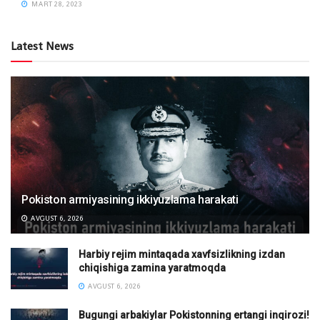
MART 28, 2023
Latest News
Pokiston armiyasining ikkiyuzlama harakati
AVGUST 6, 2026
Harbiy rejim mintaqada xavfsizlikning izdan
chiqishiga zamina yaratmoqda
AVGUST 6, 2026
Bugungi arbakiylar Pokistonning ertangi inqirozi!