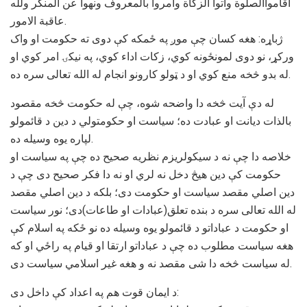
اقامواالصلوة واتوا الزکاة وامروا بالمعروف ونهوا عن المنکر ولله
عاقبة الامور.
ژباړه: هغه کسان چې موږ په ځمکه کې دوی ته حکومت او واک
ورکړ، نو دوی لمونځونه کوي، زکات اداء کوي، په نيکۍ امر کوي او
له بدو څخه منع کوي او د ټولو کارونو انجام له الله تعالی سره ده.
له دې آيت څخه دا واضحه شوه، چې له حکومت څخه مقصود
بالذات ديانت او عبادت ده؛ سیاست او حکومتولي د دين د قائمولو
لپاره يوه وسيله ده.
خلاصه دا چې نه د سيکولريزم نظریه صحيح ده چې په سیاست او
حکومت کې دين هيڅ دخل نه لري او نه دا فکر صحيح دی چې د
دین اصلي مقصد سیاست او حکومت دی؛ بلکه د دين اصلي مقصد
له الله تعالی سره د بنده تعلق(عبادات او طاعات)دی؛ نور سیاست
او حکومت د عباداتو د قائمولو يوه وسیله ده نو ځکه په اسلام کې
هغه سیاست مطلوب ده چې د عباداتو ارتقا او قيام په راځي او که
له سیاست څخه دا شی مقصد نه و هغه غير اسلامي سیاست دی.
د ايمان قوت هم په اعداد کې داخل دی: