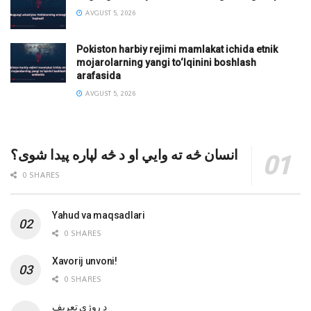
AVGUST 5, 2026
Pokiston harbiy rejimi mamlakat ichida etnik
mojarolarning yangi to‘lqinini boshlash
arafasida
AVGUST 5, 2026
انسان څه ته وایي او د څه لپاره پیدا شوی؟
0 SHARES
Yahud va maqsadlari
0 SHARES
Xavorij unvoni!
0 SHARES
‌د روژې تعریف