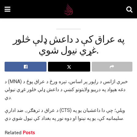
په عراق کې د داعش ​​ډلې څلور
غړي نيول شوي.
د (MNA) خبري اژانس د راپور پر اساس، تېره ورځ د عراق پوځ د
دغه هېواد په درېیو ولایتونو کښې د داعش ډلې څلور غړي نیولي
دي.
د عراق د ترهګرۍ ضد ادارې (CTS) ویلي؛ چې دا داعشیان یو په
سلیمانیه کې، یو په نینوا او دوه نور په بغداد کې نیول شوي دي.
Related
Posts