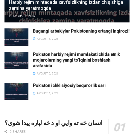
Harbiy rejim mintaqada xavfsizlikning izdan chiqishiga
zamina yaratmoqda
AVGUST 6, 2026
Bugungi arbakiylar Pokistonning ertangi inqirozi!
AVGUST 5, 2026
Pokiston harbiy rejimi mamlakat ichida etnik
mojarolarning yangi to‘lqinini boshlash
arafasida
AVGUST 5, 2026
Pokiston ichki siyosiy beqarorlik sari
AVGUST 4, 2026
انسان څه ته وایي او د څه لپاره پیدا شوی؟
0 SHARES