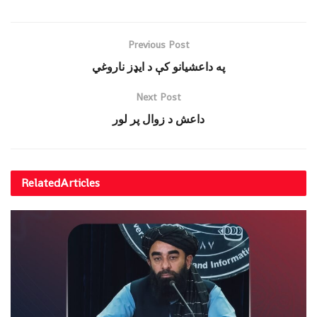
Previous Post
په داعشیانو کې د ایډز ناروغي
Next Post
داعش د ﺯوال پر لور
Related
Articles