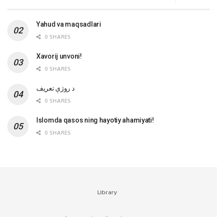
Yahud va maqsadlari
0 SHARES
Xavorij unvoni!
0 SHARES
‌د روژې تعریف
0 SHARES
Islomda qasos ning hayotiy ahamiyati!
0 SHARES
Library