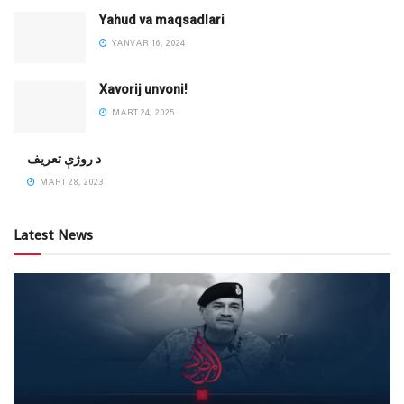
Yahud va maqsadlari
YANVAR 16, 2024
Xavorij unvoni!
MART 24, 2025
‌د روژې تعریف
MART 28, 2023
Latest News