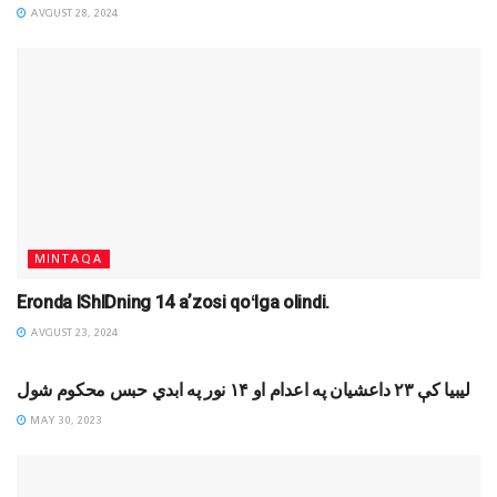
AVGUST 28, 2024
MINTAQA
Eronda IShIDning 14 aʼzosi qoʻlga olindi.
AVGUST 23, 2024
XABARLAR
لیبیا کې ۲۳ داعشیان په اعدام او ۱۴ نور په ابدي حبس محکوم شول
MAY 30, 2023