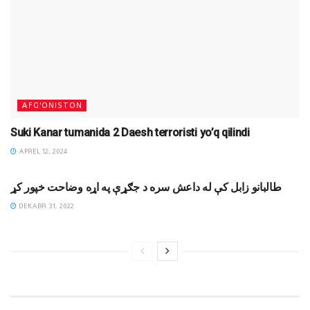
AFG'ONISTON
Suki Kanar tumanida 2 Daesh terroristi yo’q qilindi
APREL 12, 2024
XABARLAR
طالبانو زابل کې له داعش سره د جګړې په اړه وضاحت خپور کړ
DEKABR 31, 2022