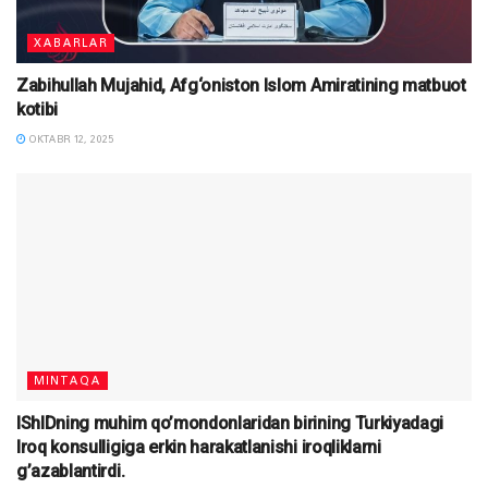
XABARLAR
Zabihullah Mujahid, Afg‘oniston Islom Amiratining matbuot
kotibi
OKTABR 12, 2025
MINTAQA
IShIDning muhim qo’mondonlaridan birining Turkiyadagi
Iroq konsulligiga erkin harakatlanishi iroqliklarni
g’azablantirdi.