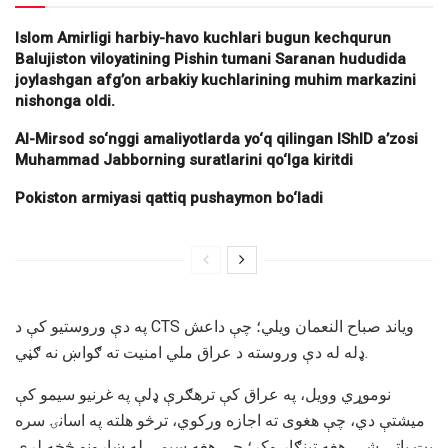
Islom Amirligi harbiy-havo kuchlari bugun kechqurun
Balujiston viloyatining Pishin tumani Saranan hududida
joylashgan afg’on arbakiy kuchlarining muhim markazini
nishonga oldi.
Al-Mirsod so‘nggi amaliyotlarda yo‘q qilingan IShID a’zosi
Muhammad Jabborning suratlarini qo‘lga kiritdi
Pokiston armiyasi qattiq pushaymon bo‘ladi
په دې وروستیو کې د CTS ویاند صباح النعمان ویلي؛ چې داعش
ډله له دې وروسته د عراق ملي امنیت ته ګواښ نه ګڼي.
نوموړي وویل، په عراق کې ترهګرې ډلې په غرنیو سیمو کې
میشتې دي، چې هغوی ته اجازه ورکوي، ترڅو هلته په اسانۍ سره
پټ پاتې شي. هغه ټینګار وکړ؛ چې هغه سیمې له ښارونو څخه لرې