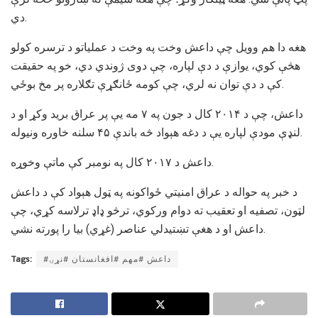
دي.
هغه دا هم وویل چې داعش وخت په وخت د عملیاتو د ترسره کولو
هڅې کوي، يوازې د دې لپاره، چې دوی ژوندي دي، خو په حقیقت
کې د دې توان نه لري، چې کومه ځانګړې تګلاره پر مخ بوځي.
داعش، چې د ۲۰۱۴ کال د جون په ۷ مه یې پر عراق برید وکړ او د
لنډې مودې لپاره یې د دغه هېواد څه باندې ۴۵ سلنه خاوره ونیوله.
داعش د ۲۰۱۷ کال په نومبر کې ماتې وخوړه.
د خبر په حواله د عراق امنیتي ځواکونه په ټول هېواد کې د داعش
لټون، تصفیه او تعقیب ته دوام ورکوي، ترڅو ډاډ ترلاسه کړي، چې
داعش او د هغې تښتیدلي عناصر (غړي) بیا را پورته نشي.
Tags:
#داعش #مهم #افغانستان #نړۍ