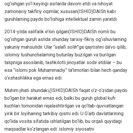
og‘ishgan yo‘l keyingi asrlarda davom etdi va nihoyat
zamonaviy takfiriy oqimlar, xususan(ISHID)DAISh kabi
guruhlarning paydo bo‘lishiga intellektual zamin yaratdi.
2014-yilda xalifalik e’lon qilgan(ISHID)DAISh nomli bu
og‘ishgan guruh aslida shunday tarixiy-fikriy og‘ishuvlarning
yakuniy mahsulidir. Ular “salafi solih”ga qaytishni da’vo qilib,
islomiy tushunchalarning butunlay buzilgan va burilgan
talqiniga asoslanib, tashkilotli jinoyatlar sodir etdilar – bu
esa “islomi pok Muhammadiy” ta’limotlari bilan hech qanday
o‘xshashlikka ega emas edi.
Muhim jihati shundaki,(ISHID)DAISh faqat o‘z-o‘zidan paydo
bo‘lgan bir harakat emas edi; balki bu guruh global kufr
kuchlari tomonidan rejalashtirilgan va qo‘llab-quvvatlangan
yirik bir loyihaning tarkibiy qismi edi. U G‘arb davlatlarining
qo‘lida vosita sifatida ishlatilgan bo‘lib, bu orqali quyidagi
maqsadlar ko‘zlangan edi: islomiy siyosatni