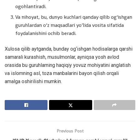
ogohlantiradi.
Va nihoyat, bu, dunyo kuchlari qanday qilib og‘ishgan
guruhlardan o‘z maqsadlari yo‘lida vosita sifatida
foydalanishini ochib beradi.
Xulosa qilib aytganda, bunday og‘ishgan hodisalarga qarshi
samarali kurashish, musulmonlar, ayniqsa yosh avlod
orasida bu guruhlarning haqiqiy yovuz mohiyatini anglatish
va islomning asl, toza manbalarini bayon qilish orqali
amalga oshirilishi mumkin.
Previous Post