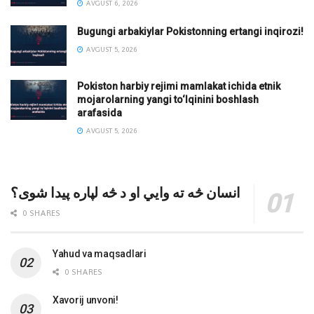
AVGUST 6, 2026
Bugungi arbakiylar Pokistonning ertangi inqirozi!
AVGUST 5, 2026
Pokiston harbiy rejimi mamlakat ichida etnik
mojarolarning yangi to‘lqinini boshlash
arafasida
AVGUST 5, 2026
انسان څه ته وایي او د څه لپاره پیدا شوی؟
0 SHARES
Yahud va maqsadlari
0 SHARES
Xavorij unvoni!