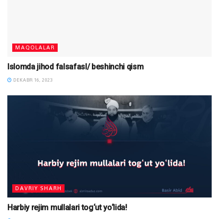
MAQOLALAR
Islomda jihod falsafasI/ beshinchi qism
DEKABR 16, 2023
DAVRIY SHARH
Harbiy rejim mullalari tog‘ut yo‘lida!