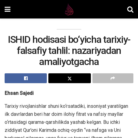
ISHID hodisasi bo‘yicha tarixiy-
falsafiy tahlil: nazariyadan
amaliyotgacha
Ehsan Sajedi
Tarixiy rivojlanishlar shuni ko‘rsatadiki, insoniyat yaratilgan
ilk davrlardan beri har doim ilohiy fitrat va nafsiy mayllar
o‘rtasidagi qarama-qarshilikda yashab kelgan. Bu ichki
ziddiyat Qur’oni Karimda ochiq-oydin “va nafsga va Uni