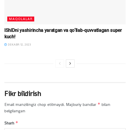
MAQOLALAR
IShIDni yashirincha yaratgan va qo‘llab-quvvatlagan super
kuch!
DEKABR 12, 2023
Fikr bildirish
*
Email manzilingiz chop etilmaydi.
Majburiy bandlar
bilan
belgilangan
*
Sharh