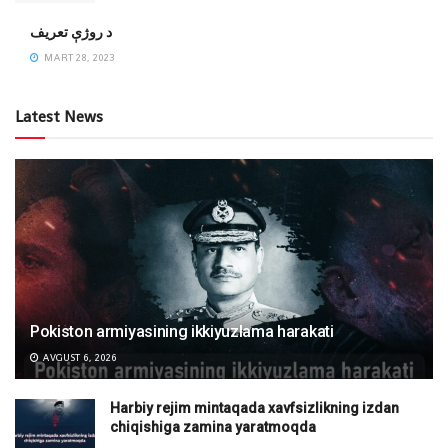
‌د روژې تعریف
MART 28, 2023
Latest News
Pokiston armiyasining ikkiyuzlama harakati
AVGUST 6, 2026
Harbiy rejim mintaqada xavfsizlikning izdan
chiqishiga zamina yaratmoqda