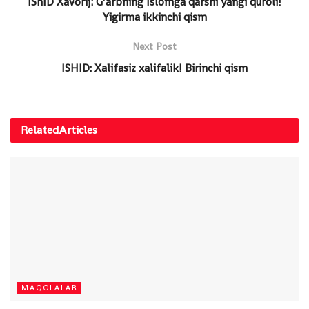
IShID Xavorij: G’arbning Islomga qarshi yangi quroli!
Yigirma ikkinchi qism
Next Post
ISHID: Xalifasiz xalifalik! Birinchi qism
Related
Articles
MAQOLALAR