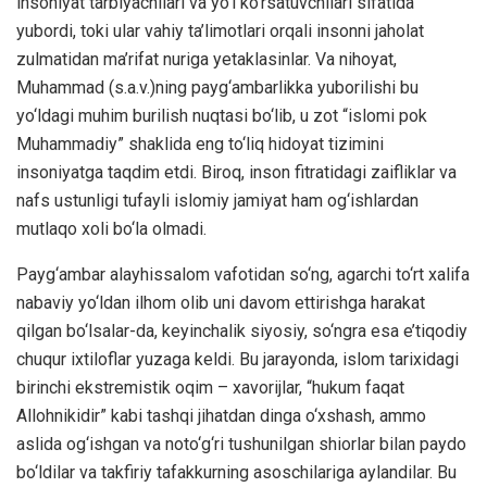
insoniyat tarbiyachilari va yo‘l ko‘rsatuvchilari sifatida
yubordi, toki ular vahiy ta’limotlari orqali insonni jaholat
zulmatidan ma’rifat nuriga yetaklasinlar. Va nihoyat,
Muhammad (s.a.v.)ning payg‘ambarlikka yuborilishi bu
yo‘ldagi muhim burilish nuqtasi bo‘lib, u zot “islomi pok
Muhammadiy” shaklida eng to‘liq hidoyat tizimini
insoniyatga taqdim etdi. Biroq, inson fitratidagi zaifliklar va
nafs ustunligi tufayli islomiy jamiyat ham og‘ishlardan
mutlaqo xoli bo‘la olmadi.
Payg‘ambar alayhissalom vafotidan so‘ng, agarchi to‘rt xalifa
nabaviy yo‘ldan ilhom olib uni davom ettirishga harakat
qilgan bo‘lsalar-da, keyinchalik siyosiy, so‘ngra esa e’tiqodiy
chuqur ixtiloflar yuzaga keldi. Bu jarayonda, islom tarixidagi
birinchi ekstremistik oqim – xavorijlar, “hukum faqat
Allohnikidir” kabi tashqi jihatdan dinga o‘xshash, ammo
aslida og‘ishgan va noto‘g‘ri tushunilgan shiorlar bilan paydo
bo‘ldilar va takfiriy tafakkurning asoschilariga aylandilar. Bu