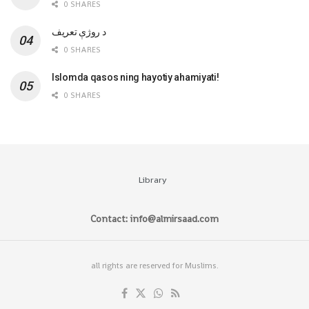
0 SHARES
‌د روژې تعریف
0 SHARES
Islomda qasos ning hayotiy ahamiyati!
0 SHARES
Library
Contact: info@almirsaad.com
all rights are reserved for Muslims.