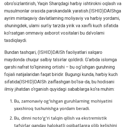
obro‘sizlantirish, Yaqin Sharqdagi harbiy ishtirokni oqlash va
musulmonlar orasida parokandalik yaratish.(ISHID)DAIShga
ayrim mintaqaviy davlatlarning moliyaviy va harbiy yordami,
shuningdek, ularni sun’iy tarzda yirik va xavfli kuch sifatida
ko‘rsatgan ommaviy axborot vositalari bu da’volarni
tasdiqlaydi.
Bundan tashqari, (ISHID)DAISh faoliyatlari xalqaro
maydonda chuqur salbiy ta’sirlar qoldirdi. G‘arbda islomga
qarshi nafrat to‘lqinining ortishi – bu og‘ishgan guruhning
fojiali natijalaridan faqat biridir. Bugungi kunda, harbiy kuch
sifatida(ISHID)DAISh zaiflashgan bo‘lsa-da, bu hodisani
ilmiy jihatdan o‘rganish quyidagi sabablarga ko‘ra muhim:
Bu, zamonaviy og‘ishgan guruhlarning mohiyatini
yaxshiroq tushunishga yordam beradi.
Bu, dinni noto‘g‘ri talqin qilish va ekstremistik
tafsirlar qanday halokatli oqibatlarga olib kelishini