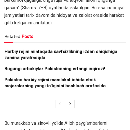
barkamol qilganga, unga fujur va taqvoni ilhom qilganga
qasam” (Shams: 7–8) oyatlarida eslatilgan. Bu esa insoniyat
jamiyatlari tarix davomida hidoyat va zalolat orasida harakat
qilib kelganini anglatadi.
Related
Posts
Harbiy rejim mintaqada xavfsizlikning izdan chiqishiga
zamina yaratmoqda
Bugungi arbakiylar Pokistonning ertangi inqirozi!
Pokiston harbiy rejimi mamlakat ichida etnik
mojarolarning yangi to‘lqinini boshlash arafasida
Bu murakkab va sinovli yo‘lda Alloh payg‘ambarlarni