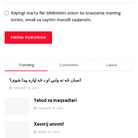
Keyingi marta fikr bildirishim uchun bu brauzerda mening
ismim, email va saytim manzili saqlansin.
Trending
Comments
Latest
انسان څه ته وایي او د څه لپاره پیدا شوی؟
YANVAR 10, 2023
Yahud va maqsadlari
YANVAR 16, 2024
Xavorij unvoni!
MART 24, 2025