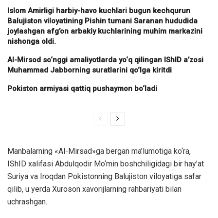
Islom Amirligi harbiy-havo kuchlari bugun kechqurun
Balujiston viloyatining Pishin tumani Saranan hududida
joylashgan afg’on arbakiy kuchlarining muhim markazini
nishonga oldi.
Al-Mirsod so‘nggi amaliyotlarda yo‘q qilingan IShID a’zosi
Muhammad Jabborning suratlarini qo‘lga kiritdi
Pokiston armiyasi qattiq pushaymon bo‘ladi
Manbalarning «Al-Mirsad»ga bergan ma’lumotiga ko‘ra,
IShID xalifasi Abdulqodir Mo‘min boshchiligidagi bir hay’at
Suriya va Iroqdan Pokistonning Balujiston viloyatiga safar
qilib, u yerda Xuroson xavorijlarning rahbariyati bilan
uchrashgan.