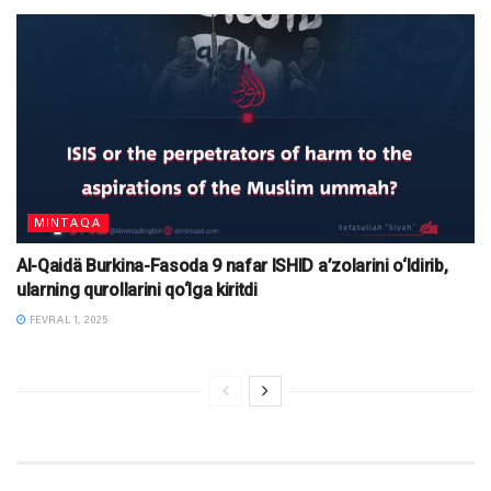
MINTAQA
Al-Qaidä Burkina-Fasoda 9 nafar ISHID a’zolarini o‘ldirib,
ularning qurollarini qo‘lga kiritdi
FEVRAL 1, 2025