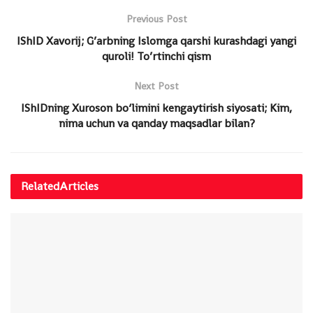
Previous Post
IShID Xavorij; G’arbning Islomga qarshi kurashdagi yangi
quroli! To’rtinchi qism
Next Post
IShIDning Xuroson bo‘limini kengaytirish siyosati; Kim,
nima uchun va qanday maqsadlar bilan?
Related
Articles