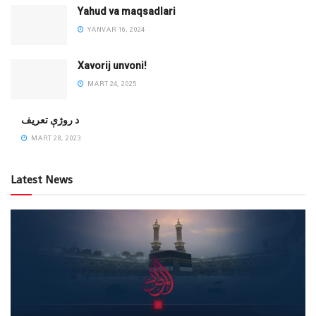
Yahud va maqsadlari
YANVAR 16, 2024
Xavorij unvoni!
MART 24, 2025
‌د روژې تعریف
MART 28, 2023
Latest News