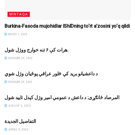
MINTAQA
Burkina-Fasoda mujohidlar IShIDning to‘rt a’zosini yo‘q qildi
MART 1, 2025
MINTAQA
هرات کې ۶ تنه خوارج ووژل شول.
DEKABR 20, 2022
AFG'ONISTON
د داعشیانو برید کې څلور عراقي پوځیان وژل شوي
DEKABR 29, 2022
XABARLAR
المرصاد ځانګړی: د داعش د عمومي امیر وژل کېدل تایید شول
AVGUST 3, 2023
AFG'ONISTON
التفاصیل الجدیدة
APREL 9, 2023