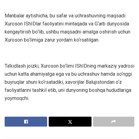
Manbalar aytishicha, bu safar va uchrashuvning maqsadi
Xuroson IShIDlar faoliyatini mintaqada va G‘arb dunyosida
kengaytirish bo‘lib, ushbu maqsadni amalga oshirish uchun
Xuroson bo‘limiga zarur yordam ko‘rsatilgan.
Ta’kidlash joizki, Xuroson bo‘limi IShIDning markaziy yadrosi
uchun katta ahamiyatga ega va bu uchrashuv hamda so‘nggi
buyruqlar shuni ko‘rsatadiki, xavorijlar Balujistondan o‘z
faoliyatlarini tashkil etib, uni dunyoning boshqa hududlariga
yoymoqchi.