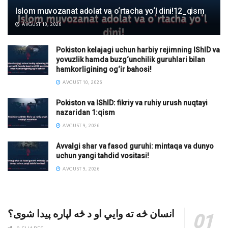
Islom muvozanat adolat va o‘rtacha yo‘l dini!12_qism
AVGUST 10, 2026
Pokiston kelajagi uchun harbiy rejimning IShID va
yovuzlik hamda buzg‘unchilik guruhlari bilan
hamkorligining og‘ir bahosi!
AVGUST 10, 2026
Pokiston va IShID: fikriy va ruhiy urush nuqtayi
nazaridan 1:qism
AVGUST 9, 2026
Avvalgi shar va fasod guruhi: mintaqa va dunyo
uchun yangi tahdid vositasi!
AVGUST 9, 2026
انسان څه ته وایي او د څه لپاره پیدا شوی؟