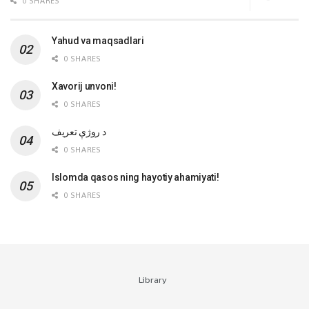
0 SHARES
Yahud va maqsadlari
0 SHARES
Xavorij unvoni!
0 SHARES
‌د روژې تعریف
0 SHARES
Islomda qasos ning hayotiy ahamiyati!
0 SHARES
Library