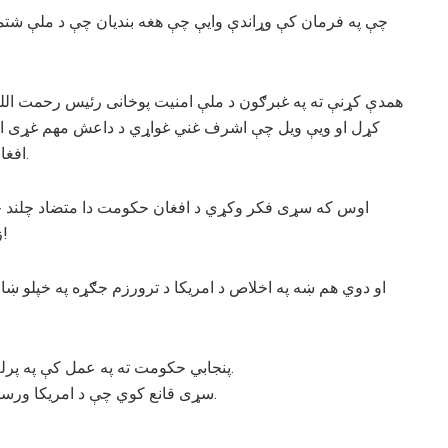
چې په فرمان کې وړاندې وایې چې هغه بندیان چې د ملې شتمن
همدې کړنې ته په غبرګون د ملې امنیت پوخانی رئیس رحمت الله
کړل او ویې ویل چې اشرف غني غواړي د داعش مهم غړی اس
افغانانو قاتلان دي آی اس آی ته به رشوت کې خوشي کړي.
اوس که سړی فکر وکړي د افغان حکومت دا متضاد چلند چې پ
زموږ په خلاف موږ سره دا ۲۰ کاله پنجابیان جګړه کوي!
او دوي هم ښه په اخلاص د امریکا د ترورزم جګړه په خپلو ښار
پنجابي حکومت ته په عمل کې په پرله پسې ډول ژوري اړیکې او ښه پراخه امتیازات ورکول.
سړی قانع کوي چې د امریکا ورسته د پنجاب د غلامۍ او جاسوسۍ ښه ثبوت جوړولی شي.