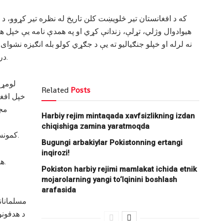
که د افغانستان تیر څلویښت کلن تاریخ له نظره تیر کړوو، د 
هیوادوال وژلي، تړلې، زندانې کړي او په همدې نامه یې خپل هی
نه لرله او خپلو جنګیالیو ته یې د جګړي کولو بله انګیزه نشوای
دریدونکې، لاسپوڅې او د هغوې د پلانونو پرمخ ورونکې وو.
لومړی
Related
Posts
خپل افغا
مجا
Harbiy rejim mintaqada xavfsizlikning izdan
chiqishiga zamina yaratmoqda
کمونستي نظام لپاره ښه په اخلاص خدمت او قربانې ورکوله.
Bugungi arbakiylar Pokistonning ertangi
inqirozi!
همدې پرونۍ انګیزي نن هم د جګړي لیکې ګرمې وساتلې.
Pokiston harbiy rejimi mamlakat ichida etnik
mojarolarning yangi to‘lqinini boshlash
arafasida
مسلمانان
د هدفونو