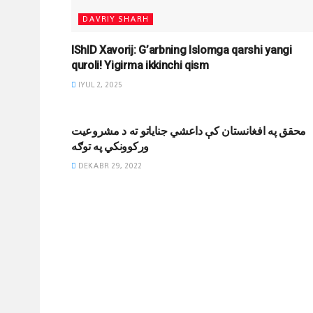
DAVRIY SHARH
IShID Xavorij: G’arbning Islomga qarshi yangi
quroli! Yigirma ikkinchi qism
IYUL 2, 2025
JIHODIY YOZUVLAR
محقق په افغانستان کې داعشي جنایاتو ته د مشروعیت
ورکوونکي په توګه
DEKABR 29, 2022
DINIY YOZUVLAR