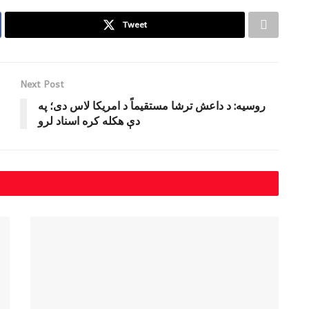
Tweet
Next Post
روسیه: د داعش ترشا مستقیماً د امریکا لاس دی؛ په
دې هکله کره اسناد لرو