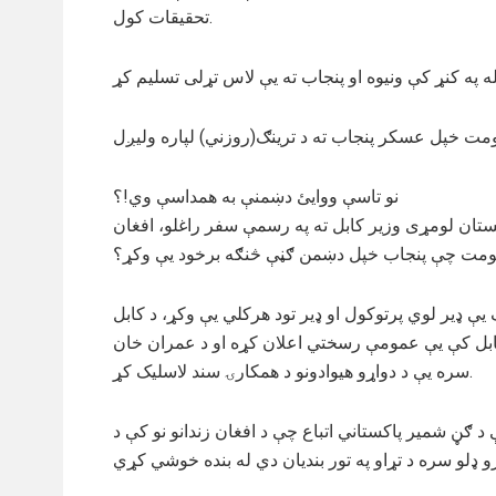
تحقیقات کول.
نو تاسې ووایئ دښمنې به همداسې وي!؟
۲۹ مه) عمران خان د پاکستان لومړی وزیر کابل ته په رسمې سفر راغلو، افغان
مت چې پنجاب خپل دښمن ګڼې څنګه برخود یې وکړ؟
 ډیر لوي پرتوکول او ډیر تود هرکلي یې وکړ، د کابل
 کابل کې یې عمومې رسختي اعلان کړه او د عمران خان
سره یې د دواړو هیوادونو د همکارۍ سند لاسلیک کړ.
ګڼ شمیر پاکستاني اتباع چې د افغان زندانو نو کې د