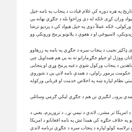
تاریخ په هره دوره کې غلام قیادت د پنجاب په نامه خپل
واد وران کړی ځکه له دې وراخوا بله د جګړي بهانه یې
 ورکولی، ځکه عملاً دوي په خپل هیواد کې د پردیو ترشا
 ډاکټر نجیب د پنجاب سره د جګړي په نامه په زرهاوو
نان ووژل او خپلو جګړمارانو ته به یې هم همداویل چې
هدین د پنجاب ورکول شوي دعیه پرمخ وړي او پنجابی
حکومت پرموږ راولې، د همدې نامه لانې یې د شوروي
د امریکا تر مشرۍ لاندې د نیمې نړۍ د تروریزم، یعني د
و په خلاف جګړه کې همدا تش په نامه افغانانو د امریکا
 ترلاسه کولو لپاره د پنجاب سره د جګړي ترنامه لاندې