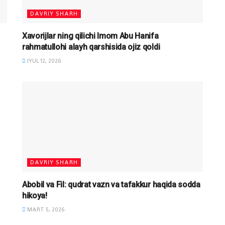
DAVRIY SHARH
Xavorijlar ning qilichi Imom Abu Hanifa
rahmatullohi alayh qarshisida ojiz qoldi
IYUL 12, 2026
DAVRIY SHARH
Abobil va Fil: qudrat vazn va tafakkur haqida sodda
hikoya!
MART 5, 2026
MAQOLALAR