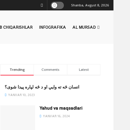
Shanba, Avgust 8, 2026
B CHIQARISHLAR
INFOGRAFIKA
AL MURSAD
Trending
Comments
Latest
انسان څه ته وایي او د څه لپاره پیدا شوی؟
YANVAR 10, 2023
Yahud va maqsadlari
YANVAR 16, 2024