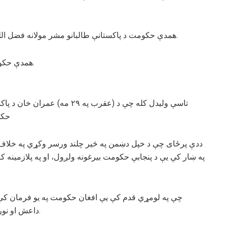
همدې حکومت د پاکستانې طالبانو مشر مولانه فضل الله په کنړ کې ونیوه او پنجاب ته یې لاس تړلی تسلیم کړ.
همدې حکومت خپل عسکر پنجاب ته د ترینګ(روزني) لپاره ولیږل.
تاسې ولیدل کله چې د (عقرب په 
حکو
ددې پرځای چې د خپل دښمن په څیر چلند ورسر وکړي په خلاف یې
په ښار کې یې د پنجابې حکومت بیرغونه ولږول، او په پلازمینه
چې په لومړي قدم کې یې افغان حکومت په یو فرمان کې د 
داعش او نورو ډلو سره د تړاو په تور بندیان دي له بنده خوشي کړي.