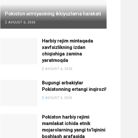
Pokiston armiyasining ikkiyuzlama harakati
AVGUST 6, 2026
Harbiy rejim mintaqada
xavfsizlikning izdan
chiqishiga zamina
yaratmoqda
AVGUST 6, 2026
Bugungi arbakiylar
Pokistonning ertangi inqirozi!
AVGUST 5, 2026
Pokiston harbiy rejimi
mamlakat ichida etnik
mojarolarning yangi to‘lqinini
boshlash arafasida