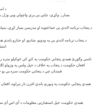
د ام
بمبارۍ وکړي، چاپې یې پري واچولې ویې وژل بې ستره، بې کوره یې کړه، او زندانونه یې پرې ډک کړل.
د پنجاب ترنامه لاندې یې جماعتونه او مدرسي بمبار کړي، سپاره په لاس په معصومو ماشومانو یې هم سرفه ونه کړه.
د پنجاب ترنامه لاندې یې په ودونو، ښادیو، او جنازو باندې 
امتیاز ورکړ چې د افغانستان په تاریخ کې ندی ورکول شوی.
تاسې وګورئ همدې پنجابې حکومت په کنړ کې څوکیلو متره را
افغان حکومت د پنجاب په خلاف د خپل ولس په وژولو لګی
قمندان چې د پنجابې حکومت سره یې یو څه مقومت ښودلی ؤ له دندې لري کړ او جزا یې ورکړه.
همدې پنجابې حکومت په ډیورنډ باندې اغزن تار تیراوه، افغان 
همدې حکومت خپل استغبارتې معلومات د آی اس آی سره شر