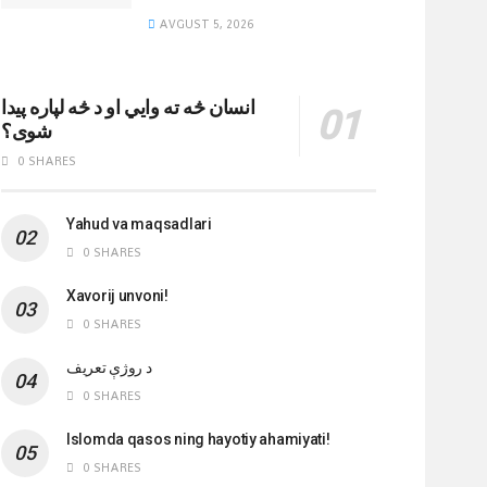
AVGUST 5, 2026
انسان څه ته وایي او د څه لپاره پیدا
شوی؟
0 SHARES
Yahud va maqsadlari
0 SHARES
Xavorij unvoni!
0 SHARES
‌د روژې تعریف
0 SHARES
Islomda qasos ning hayotiy ahamiyati!
0 SHARES