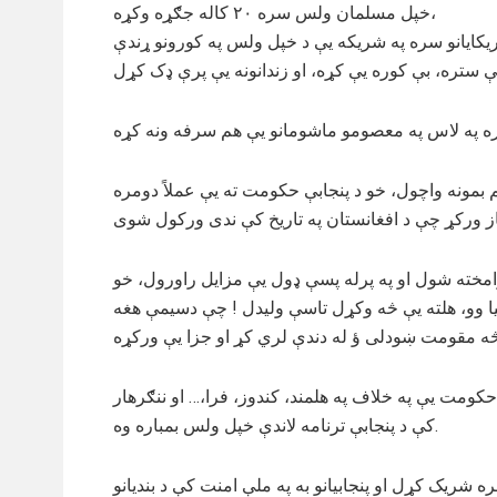
خپل مسلمان ولس سره ۲۰ کاله جګړه وکړه،
ریکایانو سره په شریکه یې د خپل ولس په کورونو ړندې
هم بمونه واچول، خو د پنجابې حکومت ته یې عملاً دومره
مخته شول او په پرله پسې ډول یې مزایل راورول، خو
ا وو، هلته یې څه وکړل تاسې ولیدل ! چې دسیمې هغه
حکومت یې په خلاف په هلمند، کندوز، فرا،… او ننګرهار
کې د پنجابې ترنامه لاندې خپل ولس بمباره وه.
یک کړل او پنجابیانو به په ملې امنت کې د بندیانو