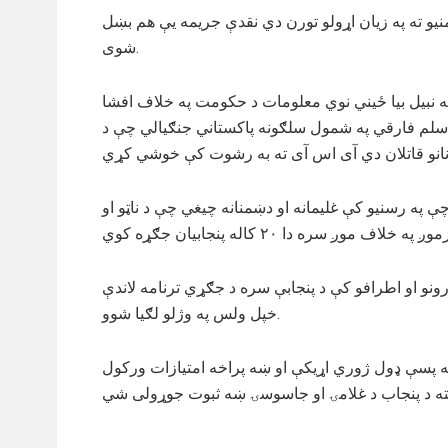
یو ته په زیان اړولو تورن دي نقدې جریمه یې هم بښل
شوی.
 نبیل بیا ځیني نوي معلومات د حکومت په خلاف افشا
لم فارقي په شمول سلګونه پاکستاني جنګیالي چې د
ه رسنیو کې غلیمانه او دښمنانه چیغي چې د ناټو او
ونو او اطرافو کې د پنجابې سره د جګړي ترنامه لاندې
خپل ولس په وژلو لګیا شوو.