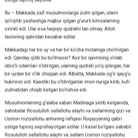
Bu – Makkada zaif musulmonlarga zulm qilgan, ularni
qo‘rqitib yashashga majbur qilgan g‘ururli kimsalarning
oxirati edi. Ular esa haqiqiy qudratni tan olmay, Alloh
taoloning qahridan bexabar edilar.
Makkadagi har bir uy va har bir ko‘cha motamga cho‘milgan
edi. Qanday qilib bu bo‘lmasin? Axir bir qavmning o‘nlab
obro‘li odamlari o‘ldirilgan, ularning qudrati yo‘q qilingan, har
bir uydan bir o‘lik chiqqan edi. Albatta, Makkada og‘ir qayg‘u
hukmron edi. Kaashki bu o‘ldirilganlar imon nuriga kirib, kufr
zulmatidan chiqib ketgan bo‘lishsa edi.
Musulmonlarning g‘alaba xabari Madinaga yetib kelganida,
sahobalar Rosululloh sallallohu alayhi va sallamning qizi va
Usmon roziyallohu anhuning rafiqasi Ruqayyaning qabri
ustiga tuproq sepishayotgan edilar. U kasal bo‘lgani sababli
Rosululloh sallallohu alayhi va sallam Usmon roziyallohu