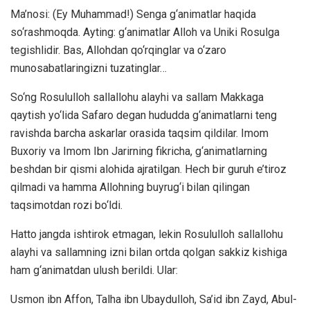
Ma’nosi: (Ey Muhammad!) Senga g‘animatlar haqida
so‘rashmoqda. Ayting: g‘animatlar Alloh va Uniki Rosulga
tegishlidir. Bas, Allohdan qo‘rqinglar va o‘zaro
munosabatlaringizni tuzatinglar…
So‘ng Rosululloh sallallohu alayhi va sallam Makkaga
qaytish yo‘lida Safaro degan hududda g‘animatlarni teng
ravishda barcha askarlar orasida taqsim qildilar. Imom
Buxoriy va Imom Ibn Jarirning fikricha, g‘animatlarning
beshdan bir qismi alohida ajratilgan. Hech bir guruh e’tiroz
qilmadi va hamma Allohning buyrug‘i bilan qilingan
taqsimotdan rozi bo‘ldi.
Hatto jangda ishtirok etmagan, lekin Rosululloh sallallohu
alayhi va sallamning izni bilan ortda qolgan sakkiz kishiga
ham g‘animatdan ulush berildi. Ular:
Usmon ibn Affon, Talha ibn Ubaydulloh, Sa’id ibn Zayd, Abul-