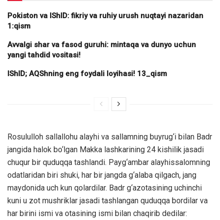
Pokiston va IShID: fikriy va ruhiy urush nuqtayi nazaridan
1:qism
Avvalgi shar va fasod guruhi: mintaqa va dunyo uchun
yangi tahdid vositasi!
IShID; AQShning eng foydali loyihasi! 13_qism
Rosululloh sallallohu alayhi va sallamning buyrug‘i bilan Badr
jangida halok bo‘lgan Makka lashkarining 24 kishilik jasadi
chuqur bir quduqqa tashlandi. Payg‘ambar alayhissalomning
odatlaridan biri shuki, har bir jangda g‘alaba qilgach, jang
maydonida uch kun qolardilar. Badr g‘azotasining uchinchi
kuni u zot mushriklar jasadi tashlangan quduqqa bordilar va
har birini ismi va otasining ismi bilan chaqirib dedilar: