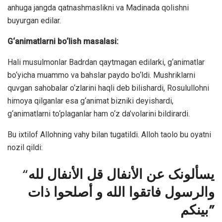
anhuga jangda qatnashmaslikni va Madinada qolishni
buyurgan edilar.
G‘animatlarni bo‘lish masalasi:
Hali musulmonlar Badrdan qaytmagan edilarki, g‘animatlar
bo‘yicha muammo va bahslar paydo bo‘ldi. Mushriklarni
quvgan sahobalar o‘zlarini haqli deb bilishardi, Rosulullohni
himoya qilganlar esa g‘animat bizniki deyishardi,
g‘animatlarni to‘plaganlar ham o‘z da’volarini bildirardi.
Bu ixtilof Allohning vahy bilan tugatildi. Alloh taolo bu oyatni
nozil qildi:
“
یسألونک عن الأنفال قل الأنفال لله
والرسول فاتقوا الله و أصلحوا ذات
بینکم”