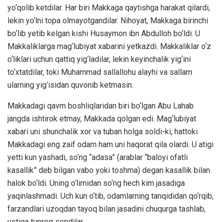
yo‘qolib ketdilar. Har biri Makkaga qaytishga harakat qilardi,
lekin yo‘lni topa olmayotgandilar. Nihoyat, Makkaga birinchi
bo‘lib yetib kelgan kishi Husaymon ibn Abdulloh bo‘ldi. U
Makkaliklarga mag‘lubiyat xabarini yetkazdi. Makkaliklar o‘z
o‘liklari uchun qattiq yig‘ladilar, lekin keyinchalik yig‘ini
to‘xtatdilar, toki Muhammad sallallohu alayhi va sallam
ularning yig‘isidan quvonib ketmasin.
Makkadagi qavm boshliqlaridan biri bo‘lgan Abu Lahab
jangda ishtirok etmay, Makkada qolgan edi. Mag‘lubiyat
xabari uni shunchalik xor va tuban holga soldi-ki, hattoki
Makkadagi eng zaif odam ham uni haqorat qila olardi. U atigi
yetti kun yashadi, so‘ng “adasa” (arablar “baloyi ofatli
kasallik” deb bilgan vabo yoki toshma) degan kasallik bilan
halok bo‘ldi. Uning o‘limidan so‘ng hech kim jasadiga
yaqinlashmadi. Uch kun o‘tib, odamlarning tanqididan qo‘rqib,
farzandlari uzoqdan tayoq bilan jasadini chuqurga tashlab,
ustiga tuproq sepdilar.