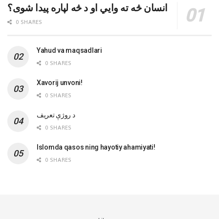
انسان څه ته وایي او د څه لپاره پیدا شوی؟
0 SHARES
Yahud va maqsadlari
0 SHARES
Xavorij unvoni!
0 SHARES
‌د روژې تعریف
0 SHARES
Islomda qasos ning hayotiy ahamiyati!
0 SHARES