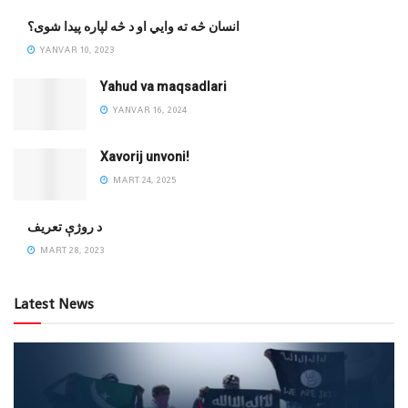
انسان څه ته وایي او د څه لپاره پیدا شوی؟
YANVAR 10, 2023
Yahud va maqsadlari
YANVAR 16, 2024
Xavorij unvoni!
MART 24, 2025
‌د روژې تعریف
MART 28, 2023
Latest News