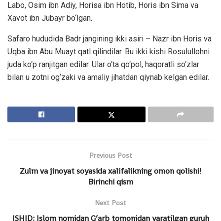
Labo, Osim ibn Adiy, Horisa ibn Hotib, Horis ibn Sima va
Xavot ibn Jubayr bo‘lgan.
Safaro hududida Badr jangining ikki asiri – Nazr ibn Horis va
Uqba ibn Abu Muayt qatl qilindilar. Bu ikki kishi Rosulullohni
juda ko‘p ranjitgan edilar. Ular o‘ta qo‘pol, haqoratli so‘zlar
bilan u zotni og‘zaki va amaliy jihatdan qiynab kelgan edilar.
Previous Post
Zulm va jinoyat soyasida xalifalikning omon qolishi!
Birinchi qism
Next Post
ISHID; Islom nomidan G’arb tomonidan yaratilgan guruh