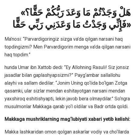
«هَلْ وَجَدْتُمْ مَا وَعَدَ رَبُّكُمْ حَقًّا؟
فَإِنِّي وَجَدْتُ مَا وَعَدَنِي رَبِّي حَقًّا»
Ma’nosi: “Parvardigoringiz sizga va’da qilgan narsani haq
topdingizmi? Men Parvardigorim menga va’da qilgan narsani
haq topdim.”
hunda Umar ibn Xattob dedi: “Ey Allohning Rasuli! Siz jonsiz
jasadlar bilan gaplashyapsizmi?” Payg‘ambar sallallohu
alayhi va sallam dedilar: “Jonim Uning qo‘lida bo‘lgan Zotga
qasamki, ular sizlar mendan eshitayotgan narsani mendan
yaxshiroq eshitishyapti, lekin javob bera olmaydilar.” So‘ngra
musulmonlar Makkaga qarab yo‘l oldilar va Badr ortda qoldi.
Makkaga mushriklarning mag‘lubiyati xabari yetib kelishi:
Makka lashkaridan omon qolgan askarlar vodiy va cho‘llarda