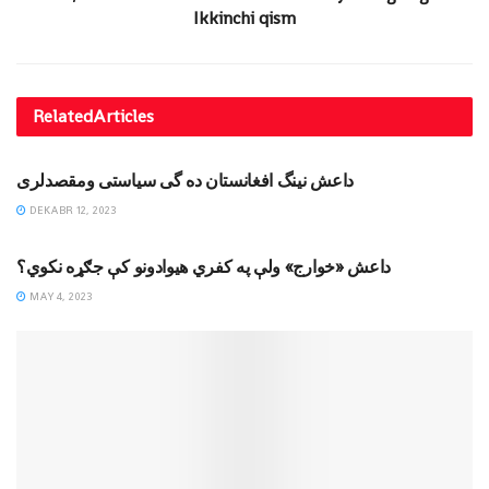
Ikkinchi qism
Related
Articles
MAQOLALAR
داعش نینگ افغانستان ده گی سیاستی ومقصدلری
DEKABR 12, 2023
MAQOLALAR
داعش «خوارج» ولې په کفري هيوادونو کې جګړه نکوي؟
MAY 4, 2023