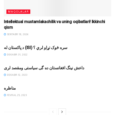
MAQOLALAR
Intellektual mustamlakachilik va uning oqibatlari! Ikkinchi
qism
SENTABR 18, 2024
MAQOLALAR
د پاکستان له (ISI) سره څوک تړاو لري ؟
DEKABR 31, 2022
MAQOLALAR
داعش نینگ افغانستان ده گی سیاستی ومقصد لری
DEKABR 12, 2023
MAQOLALAR
مناظره
FEVRAL 25, 2023