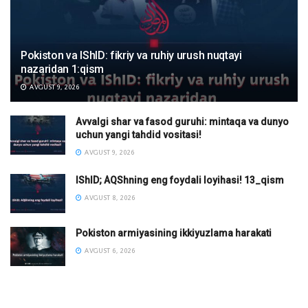
Pokiston va IShID: fikriy va ruhiy urush nuqtayi
nazaridan 1:qism
AVGUST 9, 2026
Avvalgi shar va fasod guruhi: mintaqa va dunyo
uchun yangi tahdid vositasi!
AVGUST 9, 2026
IShID; AQShning eng foydali loyihasi! 13_qism
AVGUST 8, 2026
Pokiston armiyasining ikkiyuzlama harakati
AVGUST 6, 2026